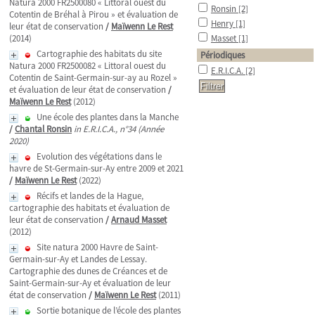
Natura 2000 FR2500080 « Littoral ouest du
Ronsin
[2]
Cotentin de Bréhal à Pirou » et évaluation de
Henry
[1]
leur état de conservation
/
Maïwenn Le Rest
(2014)
Masset
[1]
Cartographie des habitats du site
Périodiques
Natura 2000 FR2500082 « Littoral ouest du
E.R.I.C.A.
[2]
Cotentin de Saint-Germain-sur-ay au Rozel »
et évaluation de leur état de conservation
/
Maïwenn Le Rest
(2012)
Une école des plantes dans la Manche
/
Chantal Ronsin
in E.R.I.C.A., n°34 (Année
2020)
Evolution des végétations dans le
havre de St-Germain-sur-Ay entre 2009 et 2021
/
Maïwenn Le Rest
(2022)
Récifs et landes de la Hague,
cartographie des habitats et évaluation de
leur état de conservation
/
Arnaud Masset
(2012)
Site natura 2000 Havre de Saint-
Germain-sur-Ay et Landes de Lessay.
Cartographie des dunes de Créances et de
Saint-Germain-sur-Ay et évaluation de leur
état de conservation
/
Maïwenn Le Rest
(2011)
Sortie botanique de l’école des plantes