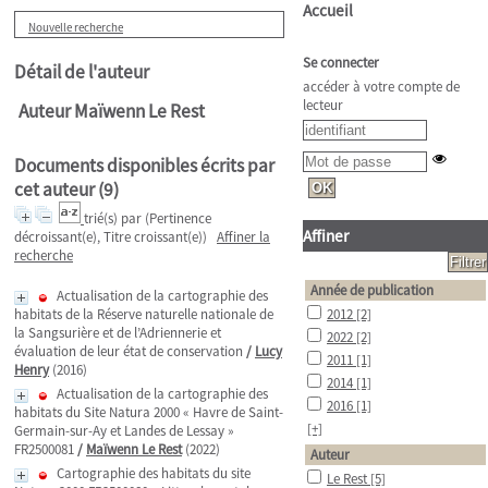
Accueil
Nouvelle recherche
Se connecter
Détail de l'auteur
accéder à votre compte de
lecteur
Auteur Maïwenn Le Rest
Documents disponibles écrits par
cet auteur (
9
)
trié(s) par
(Pertinence
Affiner
décroissant(e), Titre croissant(e))
Affiner la
recherche
Année de publication
Actualisation de la cartographie des
habitats de la Réserve naturelle nationale de
2012
[2]
la Sangsurière et de l’Adriennerie et
2022
[2]
évaluation de leur état de conservation
/
Lucy
2011
[1]
Henry
(2016)
2014
[1]
Actualisation de la cartographie des
2016
[1]
habitats du Site Natura 2000 « Havre de Saint-
[+]
Germain-sur-Ay et Landes de Lessay »
FR2500081
/
Maïwenn Le Rest
(2022)
Auteur
Cartographie des habitats du site
Le Rest
[5]