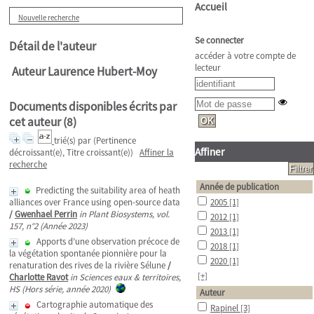
Accueil
Nouvelle recherche
Se connecter
Détail de l'auteur
accéder à votre compte de
lecteur
Auteur Laurence Hubert-Moy
Documents disponibles écrits par
cet auteur (
8
)
trié(s) par
(Pertinence
Affiner
décroissant(e), Titre croissant(e))
Affiner la
recherche
Année de publication
Predicting the suitability area of heath
alliances over France using open-source data
2005
[1]
/
Gwenhael Perrin
in Plant Biosystems, vol.
2012
[1]
157, n°2 (Année 2023)
2013
[1]
Apports d’une observation précoce de
2018
[1]
la végétation spontanée pionnière pour la
2020
[1]
renaturation des rives de la rivière Sélune
/
[+]
Charlotte Ravot
in Sciences eaux & territoires,
HS (Hors série, année 2020)
Auteur
Cartographie automatique des
Rapinel
[3]