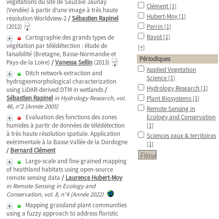
végétations du site de Sauzaie Jaunay
Clément
[1]
(Vendée) à partir d'une image à très haute
Hubert-Moy
[1]
résolution Worldview-2
/
Sébastien Rapinel
(2012)
Perrin
[1]
Ravot
[1]
Cartographie des grands types de
végétation par télédétection : étude de
[+]
faisabilité (Bretagne, Basse-Normandie et
Périodiques
Pays-de-la Loire)
/
Vanessa Sellin
(2013)
Applied Vegetation
Ditch network extraction and
Science
[1]
hydrogeomorphological characterization
Hydrology Research
[1]
using LiDAR-derived DTM in wetlands
/
Sébastien Rapinel
in Hydrology Research, vol.
Plant Biosystems
[1]
46, n°2 (Année 2005)
Remote Sensing in
Evaluation des fonctions des zones
Ecology and Conservation
humides à partir de données de télédétection
[1]
à très haute résolution spatiale. Application
Sciences eaux & territoires
exérimentale à la Basse Vallée de la Dordogne
[1]
/
Bernard Clément
Large-scale and fine-grained mapping
of heathland habitats using open-source
remote sensing data
/
Laurence Hubert-Moy
in Remote Sensing in Ecology and
Conservation, vol. 8, n°4 (Année 2022)
Mapping grassland plant communities
using a fuzzy approach to address floristic