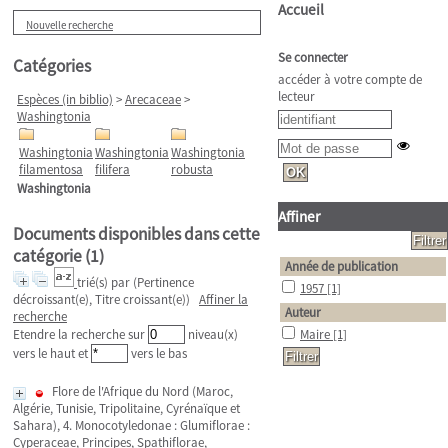
Accueil
Nouvelle recherche
Se connecter
Catégories
accéder à votre compte de
lecteur
Espèces (in biblio)
>
Arecaceae
>
Washingtonia
Washingtonia
Washingtonia
Washingtonia
filamentosa
filifera
robusta
Washingtonia
Affiner
Documents disponibles dans cette
catégorie (
1
)
Année de publication
trié(s) par
(Pertinence
1957
[1]
décroissant(e), Titre croissant(e))
Affiner la
Auteur
recherche
Etendre la recherche sur
niveau(x)
Maire
[1]
vers le haut et
vers le bas
Flore de l'Afrique du Nord (Maroc,
Algérie, Tunisie, Tripolitaine, Cyrénaïque et
Sahara), 4. Monocotyledonae : Glumiflorae :
Cyperaceae, Principes, Spathiflorae,