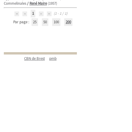
Commelinales
/
René Maire
(1957)
1
(1 - 1 / 1)
Par page :
25
50
100
200
CBN de Brest
pmb