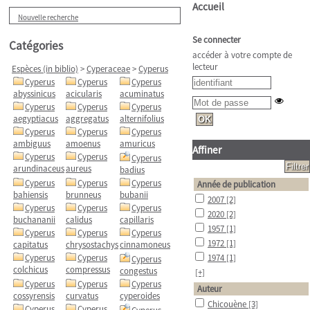
Accueil
Nouvelle recherche
Se connecter
Catégories
accéder à votre compte de
lecteur
Espèces (in biblio)
>
Cyperaceae
>
Cyperus
Cyperus
Cyperus
Cyperus
abyssinicus
acicularis
acuminatus
Cyperus
Cyperus
Cyperus
aegyptiacus
aggregatus
alternifolius
Cyperus
Cyperus
Cyperus
ambiguus
amoenus
amuricus
Affiner
Cyperus
Cyperus
Cyperus
arundinaceus
aureus
badius
Cyperus
Cyperus
Cyperus
Année de publication
bahiensis
brunneus
bubanii
2007
[2]
Cyperus
Cyperus
Cyperus
2020
[2]
buchananii
calidus
capillaris
1957
[1]
Cyperus
Cyperus
Cyperus
1972
[1]
capitatus
chrysostachys
cinnamoneus
Cyperus
Cyperus
1974
[1]
Cyperus
colchicus
compressus
congestus
[+]
Cyperus
Cyperus
Cyperus
Auteur
cossyrensis
curvatus
cyperoides
Chicouène
[3]
Cyperus
Cyperus