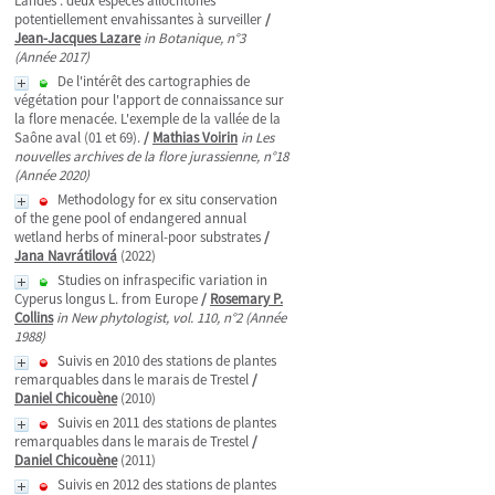
Landes : deux espèces allochtones
potentiellement envahissantes à surveiller
/
Jean-Jacques Lazare
in Botanique, n°3
(Année 2017)
De l'intérêt des cartographies de
végétation pour l'apport de connaissance sur
la flore menacée. L'exemple de la vallée de la
Saône aval (01 et 69).
/
Mathias Voirin
in Les
nouvelles archives de la flore jurassienne, n°18
(Année 2020)
Methodology for ex situ conservation
of the gene pool of endangered annual
wetland herbs of mineral-poor substrates
/
Jana Navrátilová
(2022)
Studies on infraspecific variation in
Cyperus longus L. from Europe
/
Rosemary P.
Collins
in New phytologist, vol. 110, n°2 (Année
1988)
Suivis en 2010 des stations de plantes
remarquables dans le marais de Trestel
/
Daniel Chicouène
(2010)
Suivis en 2011 des stations de plantes
remarquables dans le marais de Trestel
/
Daniel Chicouène
(2011)
Suivis en 2012 des stations de plantes