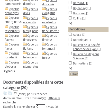
Cyperus
Bernard
[1]
damiettensis
diandrus
difformis
Bojnanský
[1]
Cyperus
Cyperus
Cyperus
distachyos
dives
elongatus
Bousquet
[1]
Cyperus
Cyperus
Cyperus
Collins
[1]
emarginatus
eragrostis
esculentus
[+]
Cyperus
Cyperus
Cyperus
Périodiques
fascicularis
ferrugineus
flabelliformis
Adoxa
[1]
Cyperus
Cyperus
Cyperus
flavens
flavescens
flavidus
Botanique
[1]
Cyperus
Cyperus
Cyperus
Bulletin de la Société
flavus
fluitans
fontanesii
linnéenne de Lyon
[1]
Cyperus
Cyperus
Cyperus
Bulletin de Mayenne
forskhalii
fulvescens
fuscus
Sciences
[1]
Cyperus
Cyperus
Dumortiera
[1]
globosus
glomeratus
[+]
Cyperus
Documents disponibles dans cette
catégorie (
20
)
trié(s) par
(Pertinence
décroissant(e), Titre croissant(e))
Affiner la
recherche
Etendre la recherche sur
niveau(x)