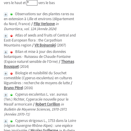
vers le haut et
vers le bas
Observations sur des plantes rares ou
en extension à Lille et environs (département
du Nord, France)
/
Filip Verloove
in
Dumortiera, vol. 124 (Année 2024)
Atlas of seeds and fruits of Central and
East-European flora : the Carpathian
Mountains region
/
Vit Bojnanský
(2007)
Bilan et mise à jour des données
botaniques - Ruisseau de Chaude-Fontaine
(Espace naturel sensible de l'Orne)
/
Thomas
Bousquet
(2014)
Biologie et nuisibilité du Souchet
comestible (Cyperus esculentus) en cultures
légumières : recherche de moyens de lutte
/
Bruno Pitrel
(2016)
Cyperus exculentus L. var. aureus
(Ten.) Richter, Cyperacée nouvelle pour le
Massif armoricain
/
Robert Corillion
in
Bulletin de Mayenne Sciences, 1970-1971
(Années 1970-71)
Cyperus strigosus L., 1753 dans la Loire
(région Auvergne-Rhône-Alpes) : une espèce
bien implantée
/
Nicolas Guillerme
in Bulletin