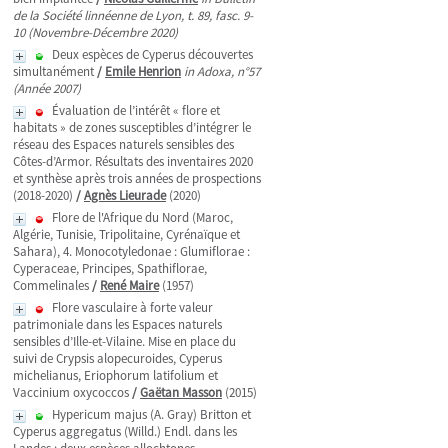
de la Société linnéenne de Lyon, t. 89, fasc. 9-
10 (Novembre-Décembre 2020)
Deux espèces de Cyperus découvertes
simultanément
/
Emile Henrion
in Adoxa, n°57
(Année 2007)
Évaluation de l’intérêt « flore et
habitats » de zones susceptibles d’intégrer le
réseau des Espaces naturels sensibles des
Côtes-d’Armor. Résultats des inventaires 2020
et synthèse après trois années de prospections
(2018-2020)
/
Agnès Lieurade
(2020)
Flore de l'Afrique du Nord (Maroc,
Algérie, Tunisie, Tripolitaine, Cyrénaïque et
Sahara), 4. Monocotyledonae : Glumiflorae :
Cyperaceae, Principes, Spathiflorae,
Commelinales
/
René Maire
(1957)
Flore vasculaire à forte valeur
patrimoniale dans les Espaces naturels
sensibles d’Ille-et-Vilaine. Mise en place du
suivi de Crypsis alopecuroides, Cyperus
michelianus, Eriophorum latifolium et
Vaccinium oxycoccos
/
Gaëtan Masson
(2015)
Hypericum majus (A. Gray) Britton et
Cyperus aggregatus (Willd.) Endl. dans les