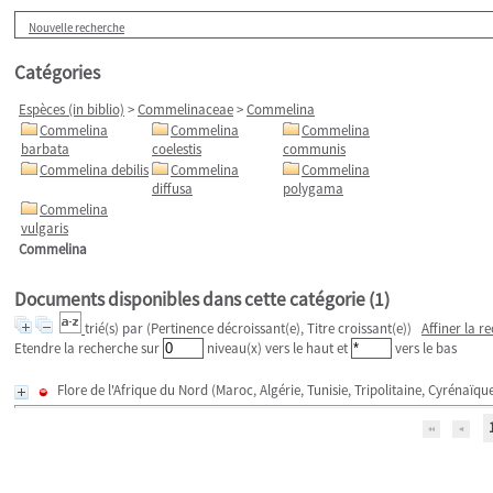
Nouvelle recherche
Catégories
Espèces (in biblio)
>
Commelinaceae
>
Commelina
Commelina
Commelina
Commelina
barbata
coelestis
communis
Commelina debilis
Commelina
Commelina
diffusa
polygama
Commelina
vulgaris
Commelina
Documents disponibles dans cette catégorie (
1
)
trié(s) par
(Pertinence décroissant(e), Titre croissant(e))
Affiner la r
Etendre la recherche sur
niveau(x) vers le haut et
vers le bas
Flore de l'Afrique du Nord (Maroc, Algérie, Tunisie, Tripolitaine, Cyrénaï