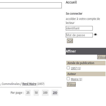
Accueil
Se connecter
accéder à votre compte de
lecteur
Affiner
Année de publication
1957
[1]
Auteur
Maire
[1]
ae, Commelinales
/
René Maire
(1957)
Par page :
25
50
100
200