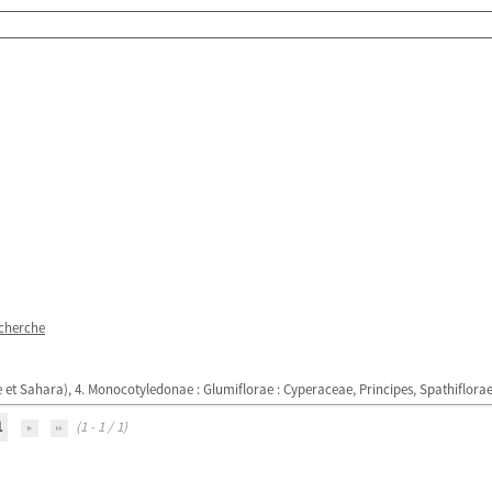
echerche
que et Sahara), 4. Monocotyledonae : Glumiflorae : Cyperaceae, Principes, Spathiflor
1
(1 - 1 / 1)