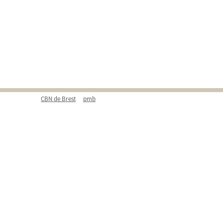
CBN de Brest
pmb