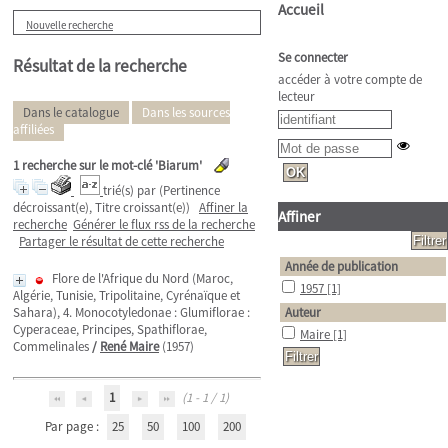
Accueil
Nouvelle recherche
Se connecter
Résultat de la recherche
accéder à votre compte de
lecteur
Dans le catalogue
Dans les sources
affiliées
1
recherche sur le mot-clé
'Biarum'
trié(s) par
(Pertinence
décroissant(e), Titre croissant(e))
Affiner la
Affiner
recherche
Générer le flux rss de la recherche
Partager le résultat de cette recherche
Année de publication
Flore de l'Afrique du Nord (Maroc,
1957
[1]
Algérie, Tunisie, Tripolitaine, Cyrénaïque et
Sahara), 4. Monocotyledonae : Glumiflorae :
Auteur
Cyperaceae, Principes, Spathiflorae,
Maire
[1]
Commelinales
/
René Maire
(1957)
1
(1 - 1 / 1)
Par page :
25
50
100
200