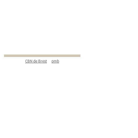
CBN de Brest
pmb