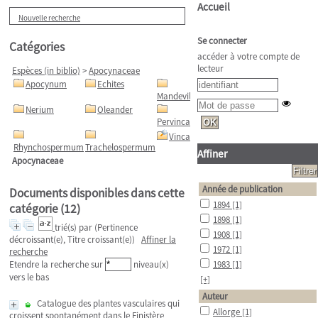
Accueil
Nouvelle recherche
Se connecter
Catégories
accéder à votre compte de
lecteur
Espèces (in biblio)
>
Apocynaceae
Apocynum
Echites
Mandevilla
Nerium
Oleander
Pervinca
Vinca
Rhynchospermum
Trachelospermum
Affiner
Apocynaceae
Année de publication
Documents disponibles dans cette
1894
[1]
catégorie (
12
)
1898
[1]
trié(s) par
(Pertinence
1908
[1]
décroissant(e), Titre croissant(e))
Affiner la
1972
[1]
recherche
Etendre la recherche sur
niveau(x)
1983
[1]
vers le bas
[+]
Auteur
Catalogue des plantes vasculaires qui
Allorge
[1]
croissent spontanément dans le Finistère