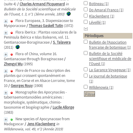
Botineau
[1]
(suite 4)
/
Charles Armand Picquenard
in
Bulletin de la Société scientifique et médicale
Do Amaral Franco
[1]
de l'Ouest, t. 3, n°1 (3ème année, 1893)
Klackenberg
[1]
Flora Europaea, 3. Diapensiaceae to
Léveillé
[1]
Myoporaceae
/
Thomas Gaskell Tutin
(1972)
[+]
Flora iberica : Plantas vasculares de la
Périodiques
Peninsula Ibérica e Islas Baleares, vol. 11.
Gentianaceae-Boraginaceae
/
S. Talavera
Bulletin de l'Association
(2011)
française de botanique
[1]
Bulletin de la Société
Flora of China, volume 16.
scientifique et médicale de
Gentianaceae through Boraginaceae
/
l'Ouest
[1]
Zhengyi Wu
(1995)
La Garance Voyageuse
[1]
Flore de France ou description des
plantes qui croissent spontanément en
Le journal de botanique
France, en Corse et en Alsace-Lorraine, tome
[1]
10
/
Georges Rouy
(1908)
Willdenowia
[1]
Monographie des Apocynacées -
tabernaemontanoidées américaines :
morphologie, systématique, chimio-
taxonomie et biogéographie
/
Lucile Allorge
(1983)
New species of Apocynaceae from
Madagascar
/
Jens Klackenberg
in
Willdenowia, vol. 49, n°2 (Année 2019)