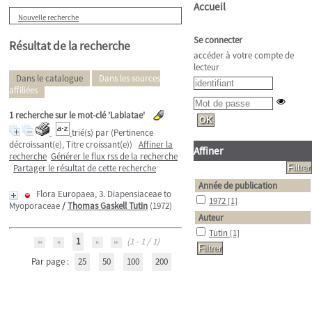
Accueil
Nouvelle recherche
Se connecter
Résultat de la recherche
accéder à votre compte de
lecteur
Dans le catalogue
Dans les sources
affiliées
1
recherche sur le mot-clé
'Labiatae'
trié(s) par
(Pertinence
décroissant(e), Titre croissant(e))
Affiner la
Affiner
recherche
Générer le flux rss de la recherche
Partager le résultat de cette recherche
Année de publication
Flora Europaea, 3. Diapensiaceae to
1972
[1]
Myoporaceae
/
Thomas Gaskell Tutin
(1972)
Auteur
Tutin
[1]
1
(1 - 1 / 1)
Par page :
25
50
100
200