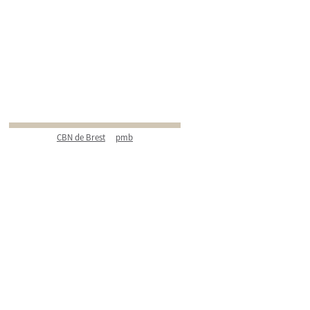
CBN de Brest
pmb