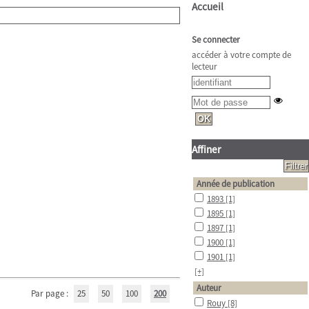
Accueil
Se connecter
accéder à votre compte de
lecteur
Affiner
Année de publication
1893
[1]
1895
[1]
1897
[1]
1900
[1]
1901
[1]
[+]
Auteur
Par page :
25
50
100
200
Rouy
[8]