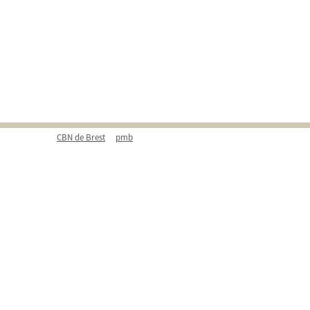
CBN de Brest
pmb