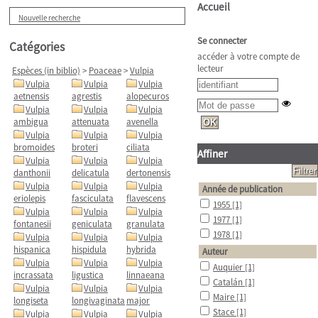
Accueil
Nouvelle recherche
Se connecter
Catégories
accéder à votre compte de
lecteur
Espèces (in biblio)
>
Poaceae
>
Vulpia
Vulpia
Vulpia
Vulpia
aetnensis
agrestis
alopecuros
Vulpia
Vulpia
Vulpia
ambigua
attenuata
avenella
Vulpia
Vulpia
Vulpia
bromoides
broteri
ciliata
Affiner
Vulpia
Vulpia
Vulpia
danthonii
delicatula
dertonensis
Vulpia
Vulpia
Vulpia
Année de publication
eriolepis
fasciculata
flavescens
1955
[1]
Vulpia
Vulpia
Vulpia
1977
[1]
fontanesii
geniculata
granulata
1978
[1]
Vulpia
Vulpia
Vulpia
hispanica
hispidula
hybrida
Auteur
Vulpia
Vulpia
Vulpia
Auquier
[1]
incrassata
ligustica
linnaeana
Catalán
[1]
Vulpia
Vulpia
Vulpia
Maire
[1]
longiseta
longivaginata
major
Stace
[1]
Vulpia
Vulpia
Vulpia