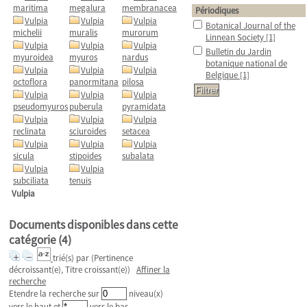
maritima
megalura
membranacea
Périodiques
Vulpia
Vulpia
Vulpia
Botanical Journal of the
michelii
muralis
murorum
Linnean Society
[1]
Vulpia
Vulpia
Vulpia
Bulletin du Jardin
myuroidea
myuros
nardus
botanique national de
Vulpia
Vulpia
Vulpia
Belgique
[1]
octoflora
panormitana
pilosa
Vulpia
Vulpia
Vulpia
pseudomyuros
puberula
pyramidata
Vulpia
Vulpia
Vulpia
reclinata
sciuroides
setacea
Vulpia
Vulpia
Vulpia
sicula
stipoides
subalata
Vulpia
Vulpia
subciliata
tenuis
Vulpia
Documents disponibles dans cette
catégorie (
4
)
trié(s) par
(Pertinence
décroissant(e), Titre croissant(e))
Affiner la
recherche
Etendre la recherche sur
niveau(x)
vers le haut et
vers le bas