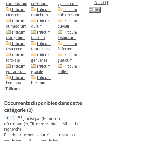
Ouest
[1]
compositum
cristatum
cylindricum
Triticum
Triticum
Triticum
dicoccon
distichum
duhamelianum
Triticum
Triticum
Triticum
dumetorum
durum
duvalii
Triticum
Triticum
Triticum
elongatum
farctum
fastuosum
Triticum
Triticum
Triticum
festuceum
festucoides
filiforme
Triticum
Triticum
Triticum
forskalei
genuense
glaucum
Triticum
Triticum
Triticum
goiranicum
gracile
halleri
Triticum
Triticum
hemipoa
hirsutum
Triticum
Documents disponibles dans cette
catégorie (
2
)
trié(s) par
(Pertinence
décroissant(e), Titre croissant(e))
Affiner la
recherche
Etendre la recherche sur
niveau(x)
vers le haut et
vers le bas