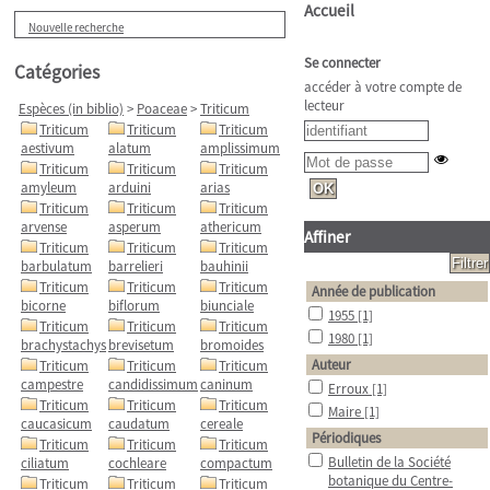
Accueil
Nouvelle recherche
Se connecter
Catégories
accéder à votre compte de
lecteur
Espèces (in biblio)
>
Poaceae
>
Triticum
Triticum
Triticum
Triticum
aestivum
alatum
amplissimum
Triticum
Triticum
Triticum
amyleum
arduini
arias
Triticum
Triticum
Triticum
arvense
asperum
athericum
Affiner
Triticum
Triticum
Triticum
barbulatum
barrelieri
bauhinii
Triticum
Triticum
Triticum
Année de publication
bicorne
biflorum
biunciale
1955
[1]
Triticum
Triticum
Triticum
1980
[1]
brachystachys
brevisetum
bromoides
Auteur
Triticum
Triticum
Triticum
campestre
candidissimum
caninum
Erroux
[1]
Triticum
Triticum
Triticum
Maire
[1]
caucasicum
caudatum
cereale
Périodiques
Triticum
Triticum
Triticum
Bulletin de la Société
ciliatum
cochleare
compactum
botanique du Centre-
Triticum
Triticum
Triticum