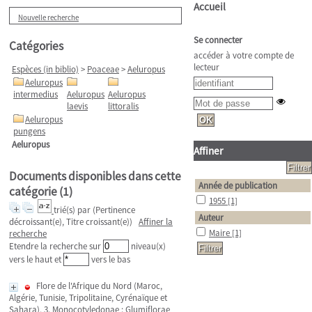
Accueil
Nouvelle recherche
Se connecter
Catégories
accéder à votre compte de
lecteur
Espèces (in biblio)
>
Poaceae
>
Aeluropus
Aeluropus
intermedius
Aeluropus
Aeluropus
laevis
littoralis
Aeluropus
pungens
Aeluropus
Affiner
Documents disponibles dans cette
Année de publication
catégorie (
1
)
1955
[1]
trié(s) par
(Pertinence
Auteur
décroissant(e), Titre croissant(e))
Affiner la
Maire
[1]
recherche
Etendre la recherche sur
niveau(x)
vers le haut et
vers le bas
Flore de l'Afrique du Nord (Maroc,
Algérie, Tunisie, Tripolitaine, Cyrénaïque et
Sahara), 3. Monocotyledonae : Glumiflorae