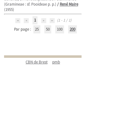
(Gramineae : sf. Pooideae p. p.)
/
René Maire
(1955)
1
(1 - 1 / 1)
Par page :
25
50
100
200
CBN de Brest
pmb