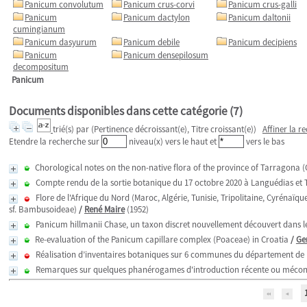
Panicum convolutum
Panicum crus-corvi
Panicum crus-galli
Panicum
Panicum dactylon
Panicum daltonii
cumingianum
Panicum dasyurum
Panicum debile
Panicum decipiens
Panicum
Panicum densepilosum
decompositum
Panicum
Documents disponibles dans cette catégorie (
7
)
trié(s) par
(Pertinence décroissant(e), Titre croissant(e))
Affiner la r
Etendre la recherche sur
niveau(x) vers le haut et
vers le bas
Chorological notes on the non-native flora of the province of Tarragona (
Compte rendu de la sortie botanique du 17 octobre 2020 à Languédias et
Flore de l'Afrique du Nord (Maroc, Algérie, Tunisie, Tripolitaine, Cyrénaï
sf. Bambusoideae)
/
René Maire
(1952)
Panicum hillmanii Chase, un taxon discret nouvellement découvert dans 
Re-evaluation of the Panicum capillare complex (Poaceae) in Croatia
/
Ge
Réalisation d’inventaires botaniques sur 6 communes du département de
Remarques sur quelques phanérogames d'introduction récente ou méconn