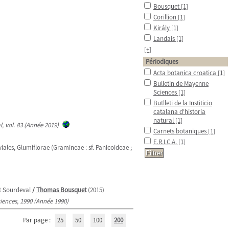
Bousquet
[1]
Corillion
[1]
Király
[1]
Landais
[1]
[+]
Périodiques
Acta botanica croatica
[1]
Bulletin de Mayenne
Sciences
[1]
Butlleti de la Institicio
catalana d'historia
natural
[1]
al, vol. 83 (Année 2019)
Carnets botaniques
[1]
E.R.I.C.A.
[1]
iales, Glumiflorae (Gramineae : sf. Panicoideae ;
t Sourdeval
/
Thomas Bousquet
(2015)
iences, 1990 (Année 1990)
Par page :
25
50
100
200