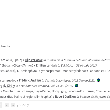
echerche
Catalonia, Spain)
/
Filip Verloove
in Butlleti de la Institicio catalana d'historia natur
 Trébédan (Côtes-d’Armor)
/
Emilien Landais
in E.R.I.C.A., n°35 (Année 2021)
que et Sahara), 1. Pteridophyta - Gymnospermae - Monocotyledonae : Pandanales, Fluv
le Languedoc
/
Frédéric Andrieu
in Carnets botaniques, 2022 (Année 2022)
rgely Király
in Acta botanica croatica, vol. 74, n°1 (2015)
 la Manche : Beauchamps, Haye-Pesnel, Hocquigny, Lucerne-d’Outremer, Chaulieu e
ues (Bas-Maine et régions limitrophes)
/
Robert Corillion
in Bulletin de Mayenne Sc
1
(1 - 7 / 7)