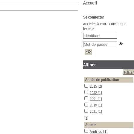
Accueil
Se connecter
accéder à votre compte de
lecteur
Affiner
Année de publication
2015
[2]
1952
[1]
1991
[1]
2019
[1]
2021
[1]
[+]
Auteur
Andrieu
[1]