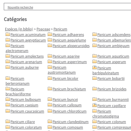
Nouvelle recherche
Catégories
Espèces (in biblio)
>
Poaceae
>
Panicum
Panicum acuminatum
Panicum adhaerens
Panicum adscendens
Panicum aegyptiacum
Panicum aequiglume
Panicum albemarlen
Panicum
Panicum alopecuroides
Panicum ambiguum
alectromerum
Panicum amplectans
Panicum aparine
Panicum aquaticum
Panicum arenarium
Panicum asperrimum
Panicum asperum
Panicum auburne
Panicum
Panicum
austromontanum
barbipulvinatum
Panicum
Panicum bicolor
Panicum bobartii
berteronianum
Panicum
Panicum brachiatum
Panicum brizoides
brachiariiforme
Panicum bulbosum
Panicum buncei
Panicum burmannii
Panicum caesium
Panicum callosum
Panicum capillare
Panicum caucasicum
Panicum chloroticum
Panicum
chromatostigma
Panicum ciliare
Panicum clandestinum
Panicum colonum
Panicum coloratum
Panicum comosum
Panicum compressu