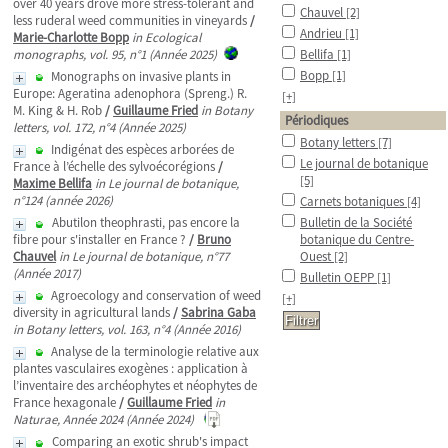
over 40 years drove more stress-tolerant and
Chauvel
[2]
less ruderal weed communities in vineyards
/
Andrieu
[1]
Marie-Charlotte Bopp
in Ecological
monographs, vol. 95, n°1 (Année 2025)
Bellifa
[1]
Bopp
[1]
Monographs on invasive plants in
Europe: Ageratina adenophora (Spreng.) R.
[+]
M. King & H. Rob
/
Guillaume Fried
in Botany
Périodiques
letters, vol. 172, n°4 (Année 2025)
Botany letters
[7]
Indigénat des espèces arborées de
Le journal de botanique
France à l’échelle des sylvoécorégions
/
[5]
Maxime Bellifa
in Le journal de botanique,
n°124 (année 2026)
Carnets botaniques
[4]
Abutilon theophrasti, pas encore la
Bulletin de la Société
fibre pour s'installer en France ?
/
Bruno
botanique du Centre-
Chauvel
in Le journal de botanique, n°77
Ouest
[2]
(Année 2017)
Bulletin OEPP
[1]
Agroecology and conservation of weed
[+]
diversity in agricultural lands
/
Sabrina Gaba
in Botany letters, vol. 163, n°4 (Année 2016)
Analyse de la terminologie relative aux
plantes vasculaires exogènes : application à
l’inventaire des archéophytes et néophytes de
France hexagonale
/
Guillaume Fried
in
Naturae, Année 2024 (Année 2024)
Comparing an exotic shrub's impact