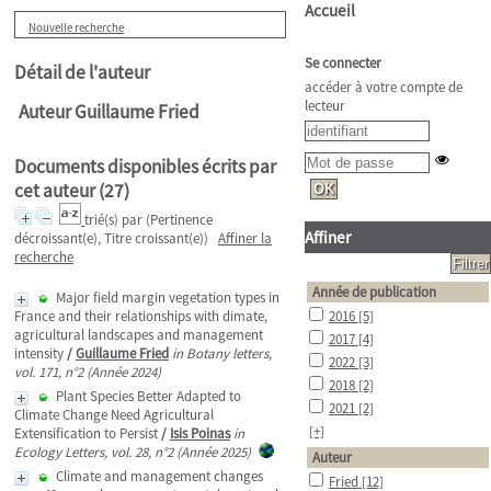
Accueil
Nouvelle recherche
Se connecter
Détail de l'auteur
accéder à votre compte de
lecteur
Auteur Guillaume Fried
Documents disponibles écrits par
cet auteur (
27
)
trié(s) par
(Pertinence
Affiner
décroissant(e), Titre croissant(e))
Affiner la
recherche
Année de publication
Major field margin vegetation types in
France and their relationships with dimate,
2016
[5]
agricultural landscapes and management
2017
[4]
intensity
/
Guillaume Fried
in Botany letters,
2022
[3]
vol. 171, n°2 (Année 2024)
2018
[2]
Plant Species Better Adapted to
2021
[2]
Climate Change Need Agricultural
[+]
Extensification to Persist
/
Isis Poinas
in
Ecology Letters, vol. 28, n°2 (Année 2025)
Auteur
Climate and management changes
Fried
[12]