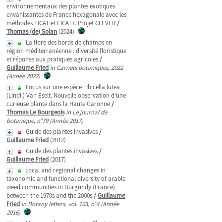
environnementaux des plantes exotiques
envahissantes de France hexagonale avec les
méthodes EICAT et EICAT+. Projet CLEVER
/
Thomas (de) Solan
(2024)
La flore des bords de champs en
région méditerranéenne : diversité floristique
et réponse aux pratiques agricoles
/
Guillaume Fried
in Carnets botaniques, 2022
(Année 2022)
Focus sur une espèce : Ibicella lutea
(Lindl.) Van Eselt. Nouvelle observation d'une
curieuse plante dans la Haute Garonne
/
Thomas Le Bourgeois
in Le journal de
botanique, n°79 (Année 2017)
Guide des plantes invasives
/
Guillaume Fried
(2012)
Guide des plantes invasives
/
Guillaume Fried
(2017)
Local and regional changes in
taxonomic and functional diversity of arable
weed communities in Burgundy (France)
between the 1970s and the 2000s
/
Guillaume
Fried
in Botany letters, vol. 163, n°4 (Année
2016)