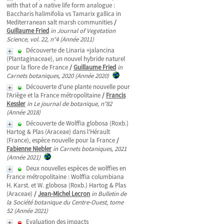
with that of a native life form analogue :
Baccharis halimifolia vs Tamarix gallica in
Mediterranean salt marsh communities
/
Guillaume Fried
in Journal of Vegetation
Science, vol. 22, n°4 (Année 2011)
Découverte de Linaria ×jalancina
(Plantaginaceae), un nouvel hybride naturel
pour la flore de France
/
Guillaume Fried
in
Carnets botaniques, 2020 (Année 2020)
Découverte d'une plante nouvelle pour
l'Ariège et la France métropolitaine
/
Francis
Kessler
in Le journal de botanique, n°82
(Année 2018)
Découverte de Wolffia globosa (Roxb.)
Hartog & Plas (Araceae) dans l’Hérault
(France), espèce nouvelle pour la France
/
Fabienne Niebler
in Carnets botaniques, 2021
(Année 2021)
Deux nouvelles espèces de wolffies en
France métropolitaine : Wolffia columbiana
H. Karst. et W. globosa (Roxb.) Hartog & Plas
(Araceae)
/
Jean-Michel Lecron
in Bulletin de
la Société botanique du Centre-Ouest, tome
52 (Année 2021)
Evaluation des impacts