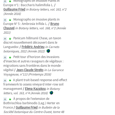
Monographs on Invasive Plants in
Europe n°1 : Baccharis halimifolia L.
/
Guillaume Fried
in Botany letters, vol. 163, n°2
(Année 2016)
Monographs on invasive plants in
Europe N° 5 : Ambrosia trifida L.
/
Bruno
Chauvel
in Botany letters, vol. 168, n°2 (Année
2021)
Panicum hillmanii Chase, un taxon
discret nouvellement découvert dans le
Languedoc
/
Frédéric Andrieu
in Carnets
botaniques, 2022 (Année 2022)
Petit tour d'horizon des invasions
d'insectes et autres ravageurs de végétaux :
migrations sans frontières dans le monde
végétal
/
Jean-Claude Streito
in La Garance
Voyageuse, n°113 (Printemps 2016)
A plant trait-based response-and-effect
framework to assess vineyard inter-row soil
management
/
Elena Kazakou
in Botany
letters, vol. 163, n°4 (Année 2016)
À propos de l'extension de
Bothriochloa barbinodis (Lag.) Herter en
France
/
Guillaume Fried
in Bulletin de la
Société botanique du Centre-Ouest, tome 48