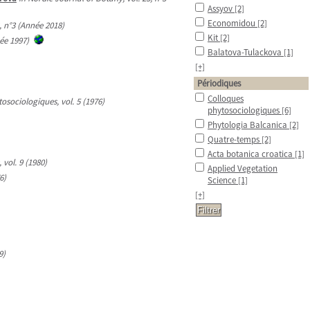
Assyov
[2]
Economidou
[2]
, n°3 (Année 2018)
Kit
[2]
ée 1997)
Balatova-Tulackova
[1]
[+]
Périodiques
Colloques
osociologiques, vol. 5 (1976)
phytosociologiques
[6]
Phytologia Balcanica
[2]
Quatre-temps
[2]
Acta botanica croatica
[1]
vol. 9 (1980)
Applied Vegetation
6)
Science
[1]
[+]
9)