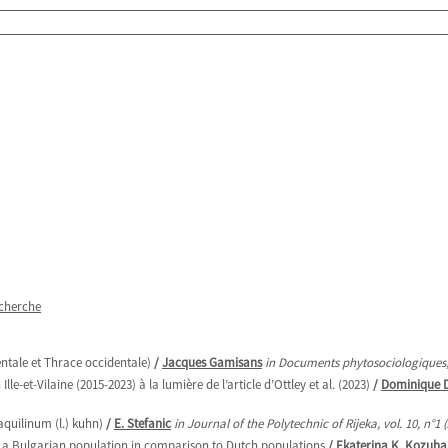
echerche
ntale et Thrace occidentale)
/
Jacques Gamisans
in Documents phytosociologiques, 
et-Vilaine (2015-2023) à la lumière de l’article d’Ottley et al. (2023)
/
Dominique 
aquilinum (l.) kuhn)
/
E. Stefanic
in Journal of the Polytechnic of Rijeka, vol. 10, n°1
of a Bulgarian population in comparison to Dutch populations
/
Ekaterina K. Kozuh