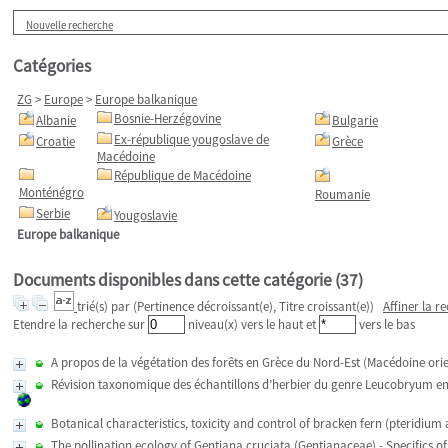
Nouvelle recherche
Catégories
ZG
>
Europe
>
Europe balkanique
Bosnie-Herzégovine
Albanie
Bulgarie
Ex-république yougoslave de
Croatie
Grèce
Macédoine
République de Macédoine
Monténégro
Roumanie
Serbie
Yougoslavie
Europe balkanique
Documents disponibles dans cette catégorie (
37
)
trié(s) par
(Pertinence décroissant(e), Titre croissant(e))
Affiner la r
Etendre la recherche sur
niveau(x) vers le haut et
vers le bas
A propos de la végétation des forêts en Grèce du Nord-Est (Macédoine orie
Révision taxonomique des échantillons d’herbier du genre Leucobryum en Ille-
Botanical characteristics, toxicity and control of bracken fern (pteridium 
The pollination ecology of Gentiana cruciata (Gentianaceae) - Specifics 