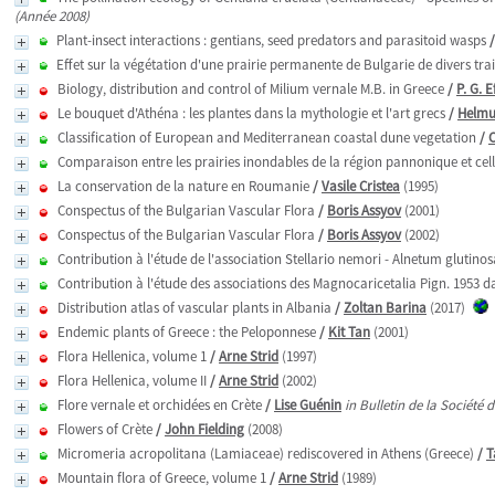
(Année 2008)
Plant-insect interactions : gentians, seed predators and parasitoid wasps
Effet sur la végétation d'une prairie permanente de Bulgarie de divers tr
Biology, distribution and control of Milium vernale M.B. in Greece
/
P. G. 
Le bouquet d'Athéna : les plantes dans la mythologie et l'art grecs
/
Helm
Classification of European and Mediterranean coastal dune vegetation
/
Comparaison entre les prairies inondables de la région pannonique et cel
La conservation de la nature en Roumanie
/
Vasile Cristea
(1995)
Conspectus of the Bulgarian Vascular Flora
/
Boris Assyov
(2001)
Conspectus of the Bulgarian Vascular Flora
/
Boris Assyov
(2002)
Contribution à l'étude de l'association Stellario nemori - Alnetum glutin
Contribution à l'étude des associations des Magnocaricetalia Pign. 1953 
Distribution atlas of vascular plants in Albania
/
Zoltan Barina
(2017)
Endemic plants of Greece : the Peloponnese
/
Kit Tan
(2001)
Flora Hellenica, volume 1
/
Arne Strid
(1997)
Flora Hellenica, volume II
/
Arne Strid
(2002)
Flore vernale et orchidées en Crète
/
Lise Guénin
in Bulletin de la Société
Flowers of Crète
/
John Fielding
(2008)
Micromeria acropolitana (Lamiaceae) rediscovered in Athens (Greece)
/
T
Mountain flora of Greece, volume 1
/
Arne Strid
(1989)