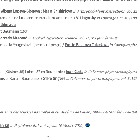
/
Albena Lapeva-Gjonova
;
Maria Shishiniova
in Arthropod-Plant Interactions, vol. 12
aitements de lutte contre Pteridium aquilinum
/
V. Lingorsky
in Fourrages, n°149 (Ann
Efthimiadis
ut Baumann
(1984)
Corrado Marcenò
in Applied Vegetation Science, vol. 21, n°3 (Année 2018)
les de la Yougoslavie (permier aperçu)
/
Emilie Balatova-Tulackova
in Colloques phyt
osae (Kästner 38) Lohm. 57 en Roumanie
/
Ioan Coste
in Colloques phytosociologiques, 
dans la Banat (Roumanie)
/
Stere Grigore
in Colloques phytosociologiques, vol. 5 (197
 des amis des sciences naturelles et du Muséum de Rouen, 1998-1999 (Années 1998-199
an Kit
in Phytologia Balcanica, vol. 16 (Année 2010)