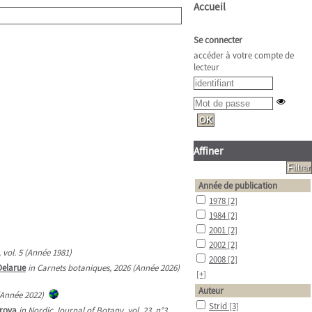
Accueil
Se connecter
accéder à votre compte de
lecteur
Affiner
Année de publication
1978
[2]
1984
[2]
2001
[2]
2002
[2]
vol. 5 (Année 1981)
2008
[2]
Delarue
in Carnets botaniques, 2026 (Année 2026)
[+]
Auteur
 (Année 2022)
Strid
[3]
arova
in Nordic Journal of Botany, vol. 23, n°3