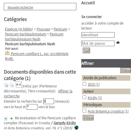
Accueil
Nouvelle recherche
Se connecter
Catégories
accéder à votre compte de
lecteur
Espèces (in biblio)
>
Poaceae
>
Panicum
>
Panicum barbipulvinatum
>
Panicum
barbipulvinatum Nash
Panicum barbipulvinatum Nash
Voir aussi
Panicum capillare L. var. occidentale
Rydb.
Affiner
Documents disponibles dans cette
catégorie (
1
)
Année de publication
2015
[1]
trié(s) par
(Pertinence
décroissant(e), Titre croissant(e))
Affiner la
Auteur
recherche
Király
[1]
Etendre la recherche sur
niveau(x)
Périodiques
vers le haut et
vers le bas
Acta botanica croatica
[1]
Re-evaluation of the Panicum capillare
complex (Poaceae) in Croatia
/
Gergely Király
in Acta botanica croatica, vol. 74, n°1 (2015)