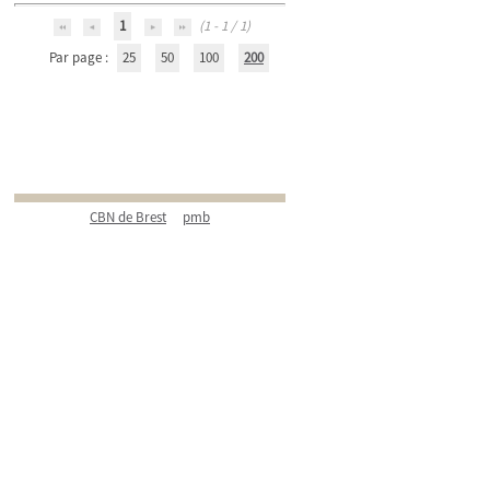
1
(1 - 1 / 1)
Par page :
25
50
100
200
CBN de Brest
pmb