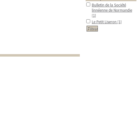
Bulletin de la Société
linnéenne de Normandie
[1]
Le Petit Liseron
[1]