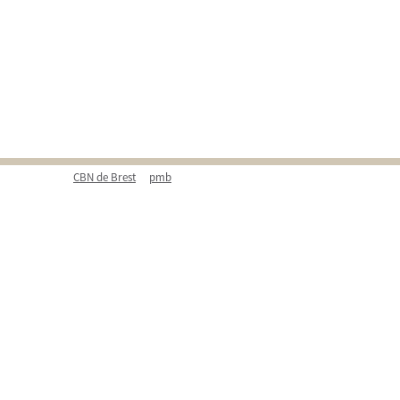
CBN de Brest
pmb