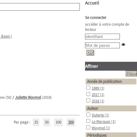
Accueil
Se connecter
accéder à votre compte de
lecteur
x Baen.)
Affiner
Année de publication
1889
[1]
2017
[1]
une (50)
/
Juliette Waymel
(2018)
2018
[1]
Auteur
Duterte
[1]
Le Marquer
[1]
Par page :
25
50
100
200
Waymel
[1]
Périodiques