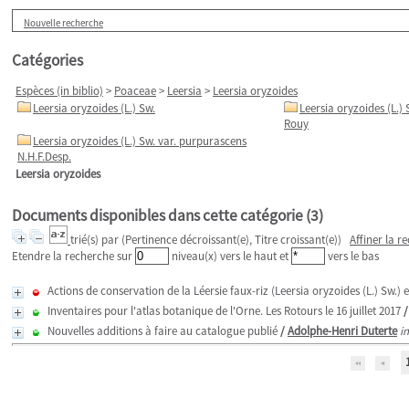
Nouvelle recherche
Catégories
Espèces (in biblio)
>
Poaceae
>
Leersia
>
Leersia oryzoides
Leersia oryzoides (L.) Sw.
Leersia oryzoides (L.) 
Rouy
Leersia oryzoides (L.) Sw. var. purpurascens
N.H.F.Desp.
Leersia oryzoides
Documents disponibles dans cette catégorie (
3
)
trié(s) par
(Pertinence décroissant(e), Titre croissant(e))
Affiner la r
Etendre la recherche sur
niveau(x) vers le haut et
vers le bas
Actions de conservation de la Léersie faux-riz (Leersia oryzoides (L.) Sw.)
Inventaires pour l'atlas botanique de l'Orne. Les Rotours le 16 juillet 2017
Nouvelles additions à faire au catalogue publié
/
Adolphe-Henri Duterte
i