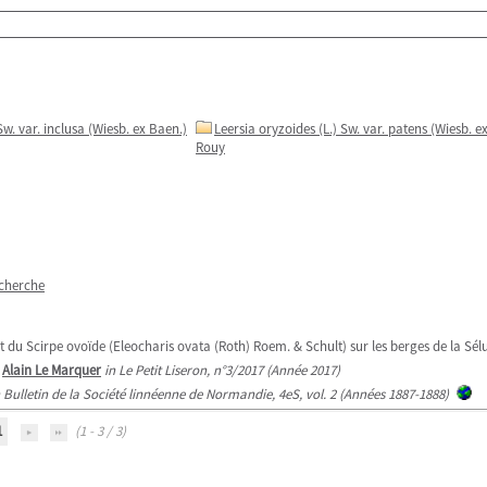
Sw. var. inclusa (Wiesb. ex Baen.)
Leersia oryzoides (L.) Sw. var. patens (Wiesb. e
Rouy
echerche
 et du Scirpe ovoïde (Eleocharis ovata (Roth) Roem. & Schult) sur les berges de la Sél
/
Alain Le Marquer
in Le Petit Liseron, n°3/2017 (Année 2017)
n Bulletin de la Société linnéenne de Normandie, 4eS, vol. 2 (Années 1887-1888)
1
(1 - 3 / 3)