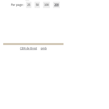
Par page :
25
50
100
200
CBN de Brest
pmb