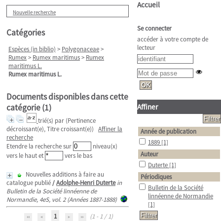
Accueil
Nouvelle recherche
Se connecter
Catégories
accéder à votre compte de
lecteur
Espèces (in biblio)
>
Polygonaceae
>
Rumex
>
Rumex maritimus
>
Rumex
maritimus L.
Rumex maritimus L.
Documents disponibles dans cette
catégorie (
1
)
Affiner
trié(s) par
(Pertinence
décroissant(e), Titre croissant(e))
Affiner la
Année de publication
recherche
1889
[1]
Etendre la recherche sur
niveau(x)
Auteur
vers le haut et
vers le bas
Duterte
[1]
Nouvelles additions à faire au
Périodiques
catalogue publié
/
Adolphe-Henri Duterte
in
Bulletin de la Société
Bulletin de la Société linnéenne de
linnéenne de Normandie
Normandie, 4eS, vol. 2 (Années 1887-1888)
[1]
1
(1 - 1 / 1)