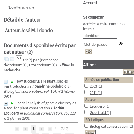
Accueil
Nouvelle recherche
Se connecter
Détail de l'auteur
accéder à votre compte de
lecteur
Auteur José M. Iriondo
Documents disponibles écrits par
cet auteur (
2
)
trié(s) par
(Pertinence
Affiner
décroissant(e), Titre croissant(e))
Affiner la
recherche
Année de publication
How successful are plant species
reintroductions ?
/
Sandrine Godefroid
in
2003
[1]
Biological conservation, vol. 144, n°2 (février
2011
[1]
2011)
Auteur
Spatial analysis of genetic diversity as
Escudero
[1]
a tool for plant conservation
/
Adrián
Godefroid
[1]
Escudero
in Biological conservation, vol. 113,
n°3 (Année 2003)
Périodiques
Biological conservation
[2]
1
(1 - 2 / 2)