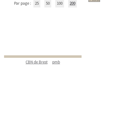
Par page :
25
50
100
200
CBN de Brest
pmb