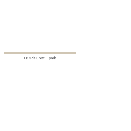
CBN de Brest
pmb