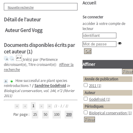
Accueil
Nouvelle recherche
Se connecter
Détail de l'auteur
accéder à votre compte de
lecteur
Auteur Gerd Vogg
Documents disponibles écrits par
cet auteur (
1
)
trié(s) par
(Pertinence
Affiner
décroissant(e), Titre croissant(e))
Affiner la
recherche
Année de publication
How successful are plant species
reintroductions ?
/
Sandrine Godefroid
in
2011
[1]
Biological conservation, vol. 144, n°2 (février
Auteur
2011)
Godefroid
[1]
1
(1 - 1 / 1)
Périodiques
Biological conservation
[1]
Par page :
25
50
100
200