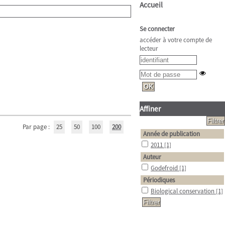
Accueil
Se connecter
accéder à votre compte de
lecteur
Affiner
Par page :
25
50
100
200
Année de publication
2011
[1]
Auteur
Godefroid
[1]
Périodiques
Biological conservation
[1]