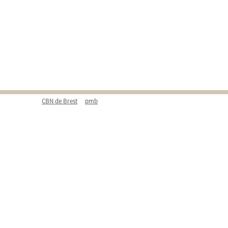
CBN de Brest
pmb