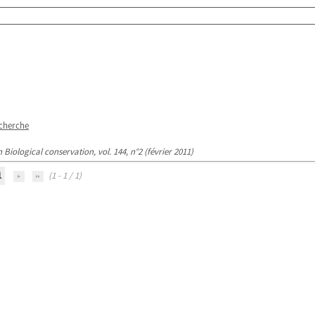
echerche
n Biological conservation, vol. 144, n°2 (février 2011)
1
(1 - 1 / 1)