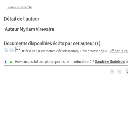
Nouvelle recherche
Détail de l'auteur
Auteur Myriam Virevaire
Documents disponibles écrits par cet auteur (
1
)
trié(s) par
(Pertinence décroissant(e), Titre croissant(e))
Affiner la r
How successful are plant species reintroductions ?
/
Sandrine Godefroid
i