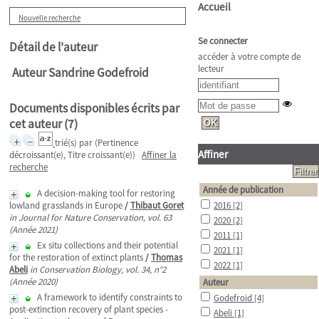
Accueil
Nouvelle recherche
Se connecter
Détail de l'auteur
accéder à votre compte de
lecteur
Auteur Sandrine Godefroid
Documents disponibles écrits par
cet auteur (
7
)
trié(s) par
(Pertinence
Affiner
décroissant(e), Titre croissant(e))
Affiner la
recherche
Année de publication
A decision-making tool for restoring
lowland grasslands in Europe
/
Thibaut Goret
2016
[2]
in Journal for Nature Conservation, vol. 63
2020
[2]
(Année 2021)
2011
[1]
Ex situ collections and their potential
2021
[1]
for the restoration of extinct plants
/
Thomas
2022
[1]
Abeli
in Conservation Biology, vol. 34, n°2
(Année 2020)
Auteur
A framework to identify constraints to
Godefroid
[4]
post-extinction recovery of plant species -
Abeli
[1]