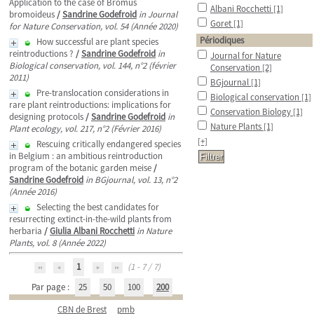
Application to the case of Bromus
Albani Rocchetti
[1]
bromoideus
/
Sandrine Godefroid
in Journal
Goret
[1]
for Nature Conservation, vol. 54 (Année 2020)
Périodiques
How successful are plant species
reintroductions ?
/
Sandrine Godefroid
in
Journal for Nature
Biological conservation, vol. 144, n°2 (février
Conservation
[2]
2011)
BGjournal
[1]
Pre-translocation considerations in
Biological conservation
[1]
rare plant reintroductions: implications for
Conservation Biology
[1]
designing protocols
/
Sandrine Godefroid
in
Nature Plants
[1]
Plant ecology, vol. 217, n°2 (Février 2016)
[+]
Rescuing critically endangered species
in Belgium : an ambitious reintroduction
program of the botanic garden meise
/
Sandrine Godefroid
in BGjournal, vol. 13, n°2
(Année 2016)
Selecting the best candidates for
resurrecting extinct-in-the-wild plants from
herbaria
/
Giulia Albani Rocchetti
in Nature
Plants, vol. 8 (Année 2022)
1
(1 - 7 / 7)
Par page :
25
50
100
200
CBN de Brest
pmb