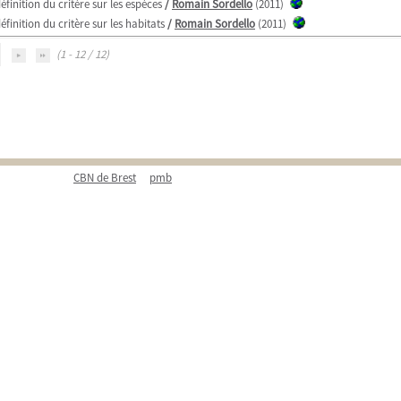
finition du critère sur les espèces
/
Romain Sordello
(2011)
finition du critère sur les habitats
/
Romain Sordello
(2011)
(1 - 12 / 12)
CBN de Brest
pmb