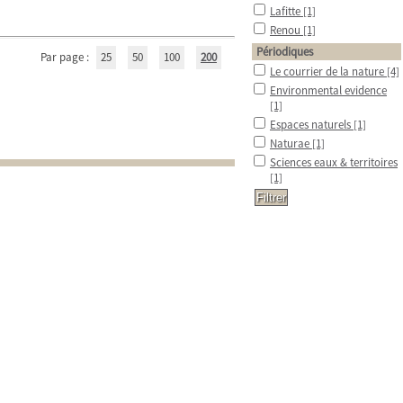
Lafitte
[1]
Renou
[1]
Périodiques
Par page :
25
50
100
200
Le courrier de la nature
[4]
Environmental evidence
[1]
Espaces naturels
[1]
Naturae
[1]
Sciences eaux & territoires
[1]