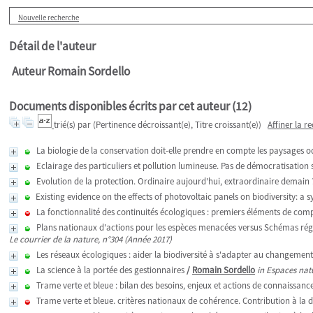
Nouvelle recherche
Détail de l'auteur
Auteur Romain Sordello
Documents disponibles écrits par cet auteur (
12
)
trié(s) par
(Pertinence décroissant(e), Titre croissant(e))
Affiner la r
La biologie de la conservation doit-elle prendre en compte les paysages o
Eclairage des particuliers et pollution lumineuse. Pas de démocratisation 
Evolution de la protection. Ordinaire aujourd'hui, extraordinaire demain 
Existing evidence on the effects of photovoltaic panels on biodiversity: a s
La fonctionnalité des continuités écologiques : premiers éléments de co
Plans nationaux d'actions pour les espèces menacées versus Schémas régi
Le courrier de la nature, n°304 (Année 2017)
Les réseaux écologiques : aider la biodiversité à s'adapter au changemen
La science à la portée des gestionnaires
/
Romain Sordello
in Espaces nat
Trame verte et bleue : bilan des besoins, enjeux et actions de connaissan
Trame verte et bleue. critères nationaux de cohérence. Contribution à la d