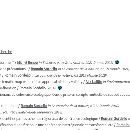
echerche
dorants ?
/
Michel Renou
in Sciences eaux & territoires, 2021 (Année 2021)
sans précautions !
/
Romain Sordello
in Le courrier de la nature, n°329 (Année 2021)
?
/
Romain Sordello
in Le courrier de la nature, NS 2019 (Année 2019)
ystematic map with critical appraisal of study validity
/
Alix Lafitte
in Environmental
mpréhension
/
Romain Sordello
(2014)
onaux de cohérence écologique. Quelle prise en compte mutuelle de ces politiques,
t climatique
/
Romain Sordello
in Le courrier de la nature, n°311 (Année 2018)
urels, n°63 (Juillet-Août-Septembre 2018)
ce identifiés par les schémas régionaux de cohérence écologique
/
Romain Sordello
i
éfinition du critère pour une cohérence interrégionale et transfrontalière
/
Romain 