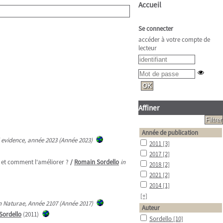
Accueil
Se connecter
accéder à votre compte de
lecteur
Affiner
Année de publication
 evidence, année 2023 (Année 2023)
2011
[3]
2017
[2]
 et comment l'améliorer ?
/
Romain Sordello
in
2018
[2]
2021
[2]
2014
[1]
[+]
n Naturae, Année 2107 (Année 2017)
Auteur
Sordello
(2011)
Sordello
[10]