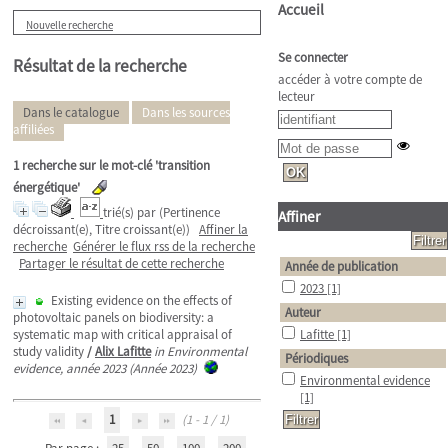
Accueil
Nouvelle recherche
Se connecter
Résultat de la recherche
accéder à votre compte de
lecteur
Dans le catalogue
Dans les sources
affiliées
1
recherche sur le mot-clé
'transition
énergétique'
trié(s) par
(Pertinence
Affiner
décroissant(e), Titre croissant(e))
Affiner la
recherche
Générer le flux rss de la recherche
Partager le résultat de cette recherche
Année de publication
2023
[1]
Existing evidence on the effects of
Auteur
photovoltaic panels on biodiversity: a
systematic map with critical appraisal of
Lafitte
[1]
study validity
/
Alix Lafitte
in Environmental
Périodiques
evidence, année 2023 (Année 2023)
Environmental evidence
[1]
1
(1 - 1 / 1)