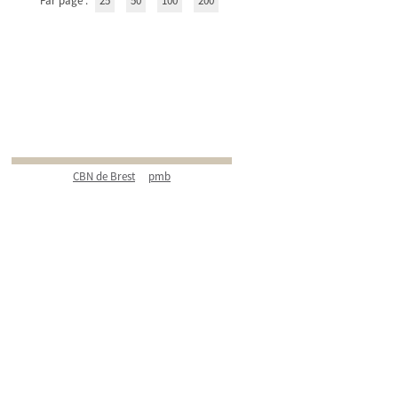
Par page :
25
50
100
200
CBN de Brest
pmb