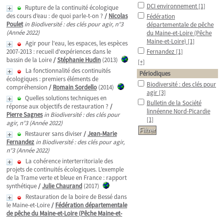
DCI environnement
[1]
Rupture de la continuité écologique
des cours d’eau : de quoi parle-t-on ?
/
Nicolas
Fédération
Poulet
in Biodiversité : des clés pour agir, n°3
départementale de pêche
(Année 2022)
du Maine-et-Loire (Pêche
Maine-et-Loire)
[1]
Agir pour l'eau, les espaces, les espèces
2007-2013 : recueil d'expériences dans le
Fernandez
[1]
bassin de la Loire
/
Stéphanie Hudin
(2013)
[+]
La fonctionnalité des continuités
Périodiques
écologiques : premiers éléments de
Biodiversité : des clés pour
compréhension
/
Romain Sordello
(2014)
agir
[3]
Quelles solutions techniques en
Bulletin de la Société
réponse aux objectifs de restauration ?
/
linnéenne Nord-Picardie
Pierre Sagnes
in Biodiversité : des clés pour
[1]
agir, n°3 (Année 2022)
Restaurer sans diviser
/
Jean-Marie
Fernandez
in Biodiversité : des clés pour agir,
n°3 (Année 2022)
La cohérence interterritoriale des
projets de continuités écologiques. L’exemple
de la Trame verte et bleue en France : rapport
synthétique
/
Julie Chaurand
(2017)
Restauration de la boire de Bessé dans
le Maine-et-Loire
/
Fédération départementale
de pêche du Maine-et-Loire (Pêche Maine-et-