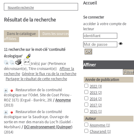
Accueil
Nouvelle recherche
Se connecter
Résultat de la recherche
accéder à votre compte de
lecteur
Dans le catalogue
Dans les sources
affiliées
11
recherche sur le mot-clé
'continuité
écologique'
trié(s) par
(Pertinence
Affiner
décroissant(e), Titre croissant(e))
Affiner la
recherche
Générer le flux rss de la recherche
Partager le résultat de cette recherche
Année de publication
2022
[3]
Restauration de la continuité
2013
[2]
écologique sur l'Odet. Site de Coat Piriou -
2014
[2]
ROZ 3171 (Ergué - Baréric, 29)
/
Anonyme
(2013)
2017
[2]
2015
[1]
Restauration de la continuité
écologique sur la Saudraye. Ouvrage de
Auteur
sortie en mer des marais du Loc’h (Guidel -
Anonyme
[1]
Morbihan)
/
DCI environnement (Quimper)
Chaurand
[1]
(2014)