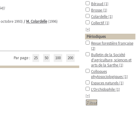
Béraud
[1]
64))
Brosse
[1]
Colardelle
[1]
 octobre 1993)
/
M. Colardelle
(1996)
Collectif
[1]
[+]
Périodiques
Revue forestière française
[2]
Bulletin de la Société
Par page :
25
50
100
200
d'agriculture, sciences et
arts de la Sarthe
[1]
Colloques
phytosociologiques
[1]
Espaces naturels
[1]
L'Orchidophile
[1]
[+]