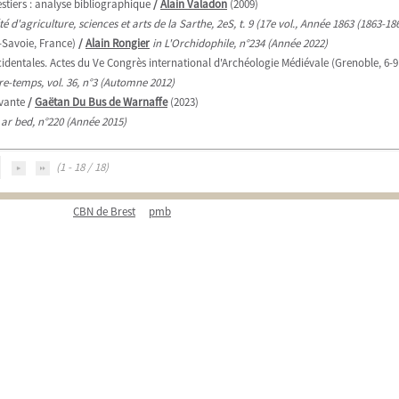
estiers : analyse bibliographique
/
Alain Valadon
(2009)
té d'agriculture, sciences et arts de la Sarthe, 2eS, t. 9 (17e vol., Année 1863 (1863-18
-Savoie, France)
/
Alain Rongier
in L'Orchidophile, n°234 (Année 2022)
dentales. Actes du Ve Congrès international d'Archéologie Médiévale (Grenoble, 6-9
re-temps, vol. 36, n°3 (Automne 2012)
ivante
/
Gaëtan Du Bus de Warnaffe
(2023)
 ar bed, n°220 (Année 2015)
(1 - 18 / 18)
CBN de Brest
pmb