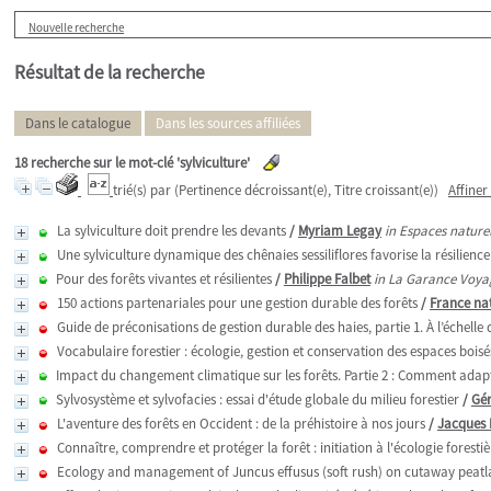
Nouvelle recherche
Résultat de la recherche
Dans le catalogue
Dans les sources affiliées
18
recherche sur le mot-clé
'sylviculture'
trié(s) par
(Pertinence décroissant(e), Titre croissant(e))
Affiner
La sylviculture doit prendre les devants
/
Myriam Legay
in Espaces naturels
Une sylviculture dynamique des chênaies sessiliflores favorise la résilienc
Pour des forêts vivantes et résilientes
/
Philippe Falbet
in La Garance Voyag
150 actions partenariales pour une gestion durable des forêts
/
France nat
Guide de préconisations de gestion durable des haies, partie 1. À l’échelle 
Vocabulaire forestier : écologie, gestion et conservation des espaces boisé
Impact du changement climatique sur les forêts. Partie 2 : Comment adap
Sylvosystème et sylvofacies : essai d'étude globale du milieu forestier
/
Gé
L'aventure des forêts en Occident : de la préhistoire à nos jours
/
Jacques 
Connaître, comprendre et protéger la forêt : initiation à l'écologie forestiè
Ecology and management of Juncus effusus (soft rush) on cutaway peat