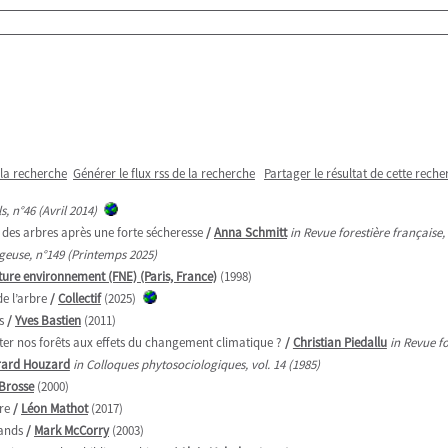
 la recherche
Générer le flux rss de la recherche
Partager le résultat de cette reche
, n°46 (Avril 2014)
e des arbres après une forte sécheresse
/
Anna Schmitt
in Revue forestière française
euse, n°149 (Printemps 2025)
ure environnement (FNE) (Paris, France)
(1998)
de l’arbre
/
Collectif
(2025)
s
/
Yves Bastien
(2011)
ter nos forêts aux effets du changement climatique ?
/
Christian Piedallu
in Revue f
rard Houzard
in Colloques phytosociologiques, vol. 14 (1985)
Brosse
(2000)
re
/
Léon Mathot
(2017)
lands
/
Mark McCorry
(2003)