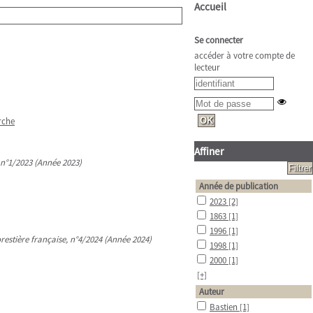
Accueil
Se connecter
accéder à votre compte de
lecteur
rche
Affiner
, n°1/2023 (Année 2023)
Année de publication
2023
[2]
1863
[1]
1996
[1]
orestière française, n°4/2024 (Année 2024)
1998
[1]
2000
[1]
[+]
Auteur
Bastien
[1]