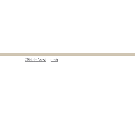
CBN de Brest
pmb