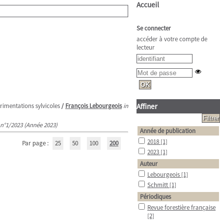
Accueil
Se connecter
accéder à votre compte de
lecteur
érimentations sylvicoles
/
François Lebourgeois
in
Affiner
, n°1/2023 (Année 2023)
Année de publication
2018
[1]
Par page :
25
50
100
200
2023
[1]
Auteur
Lebourgeois
[1]
Schmitt
[1]
Périodiques
Revue forestière française
[2]