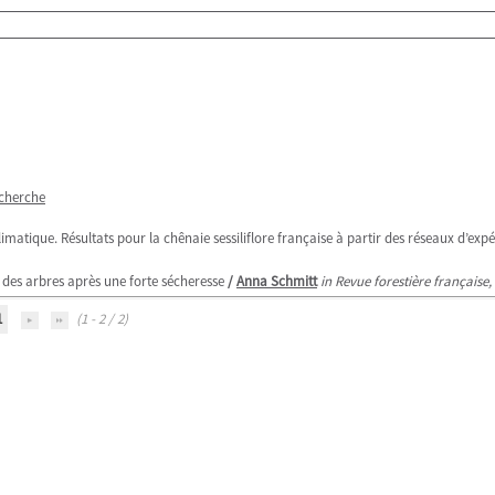
echerche
limatique. Résultats pour la chênaie sessiliflore française à partir des réseaux d’exp
e des arbres après une forte sécheresse
/
Anna Schmitt
in Revue forestière française
1
(1 - 2 / 2)