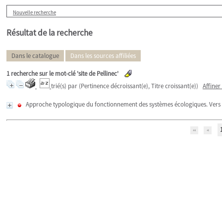
Nouvelle recherche
Résultat de la recherche
Dans le catalogue
Dans les sources affiliées
1
recherche sur le mot-clé
'site de Pellinec'
trié(s) par
(Pertinence décroissant(e), Titre croissant(e))
Affiner
Approche typologique du fonctionnement des systèmes écologiques. Vers l’