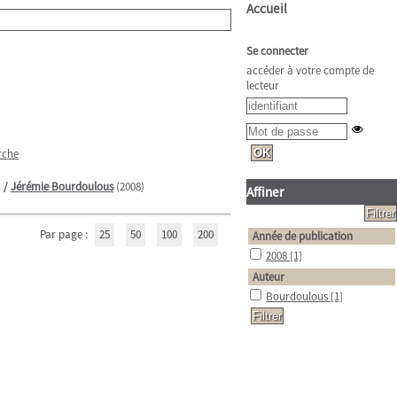
Accueil
Se connecter
accéder à votre compte de
lecteur
rche
n
/
Jérémie Bourdoulous
(2008)
Affiner
Par page :
25
50
100
200
Année de publication
2008
[1]
Auteur
Bourdoulous
[1]