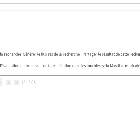
 la recherche
Générer le flux rss de la recherche
Partager le résultat de cette reche
évaluation du processus de tourbification dans les tourbières du Massif armoricai
1
(1 - 1 / 1)