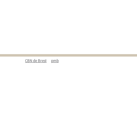
CBN de Brest
pmb