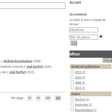
Accueil
Se connecter
accéder à votre compte de
lecteur
Affiner
n
/
Jérémie Bourdoulous
(2008)
 habitats naturels
/
José Durfort
(2016)
Année de publication
 site
/
José Durfort
(2015)
2015
[2]
2016
[2]
2008
[1]
2011
[1]
Auteur
Par page :
25
50
100
200
Durfort
[3]
Anonyme
[1]
Bourdoulous
[1]