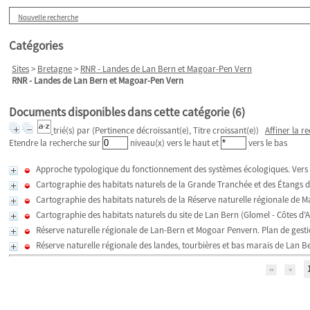
Nouvelle recherche
Catégories
Sites
>
Bretagne
>
RNR - Landes de Lan Bern et Magoar-Pen Vern
RNR - Landes de Lan Bern et Magoar-Pen Vern
Documents disponibles dans cette catégorie (
6
)
trié(s) par
(Pertinence décroissant(e), Titre croissant(e))
Affiner la r
Etendre la recherche sur
niveau(x) vers le haut et
vers le bas
Approche typologique du fonctionnement des systèmes écologiques. Vers l’
Cartographie des habitats naturels de la Grande Tranchée et des Étangs de
Cartographie des habitats naturels de la Réserve naturelle régionale de Ma
Cartographie des habitats naturels du site de Lan Bern (Glomel - Côtes d’A
Réserve naturelle régionale de Lan-Bern et Mogoar Penvern. Plan de gest
Réserve naturelle régionale des landes, tourbières et bas marais de Lan B