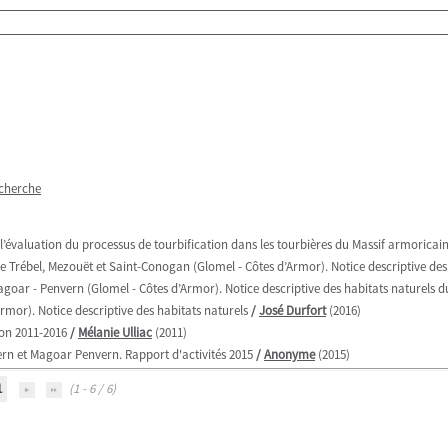
echerche
évaluation du processus de tourbification dans les tourbières du Massif armoricai
 Trébel, Mezouët et Saint-Conogan (Glomel - Côtes d’Armor). Notice descriptive des
goar - Penvern (Glomel - Côtes d’Armor). Notice descriptive des habitats naturels du
rmor). Notice descriptive des habitats naturels
/
José Durfort
(2016)
ion 2011-2016
/
Mélanie Ulliac
(2011)
ern et Magoar Penvern. Rapport d'activités 2015
/
Anonyme
(2015)
1
(1 - 6 / 6)