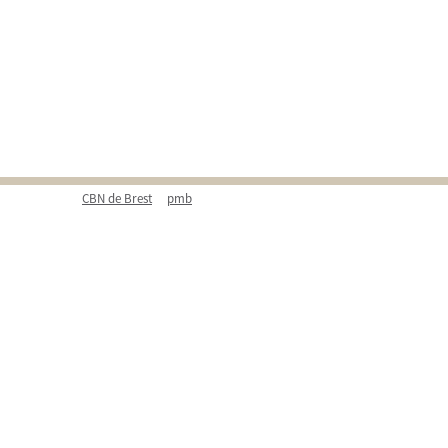
CBN de Brest
pmb