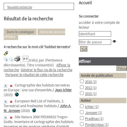
Accueil
Nouvelle recherche
Se connecter
Résultat de la recherche
accéder à votre compte de
lecteur
Dans le catalogue
Dans les sources
affiliées
4
recherche sur le mot-clé
'habitat terrestre'
trié(s) par
(Pertinence
Affiner
décroissant(e), Titre croissant(e))
Affiner la
recherche
Générer le flux rss de la recherche
Partager le résultat de cette recherche
Année de publication
2016
[2]
Cartographie des habitats terrestres
2012
[1]
en Europe : une vue d’ensemble
/
Jean Ichter
2015
[1]
(2015)
Auteur
European Red List of Habitats, 2.
Terrestrial and freshwater habitats
/
John A.
Ichter
[1]
M. Janssen
(2016)
Janssen
[1]
Site Natura 2000 FR5300010 Tregor-
Pradinas
[1]
Goëlo. Inventaire et cartographie des habitats
Puydarrieux
[1]
terrestres et des espèces végétales d'intérêt