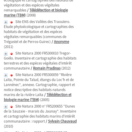
écologique et cartographies des habitats de
végétation et des espèces végétales
remarquables
/
Télédétection et biologie
marine (TBM)
(2008)
Site ENS des Vallées des Traouïero.
Etude phytoécologique et cartographies des
habitats de végétation et des espèces
végétales remarquables (communes de
Trégastel et de Perros-Guirec)
/
Anonyme
(2011)
Site Natura 2000 FR5300010 Tregor-
Goëlo. Inventaire et cartographie des habitats
terrestres et des espèces végétales d'intérêt
communautaire
/
Romain Pradinas
(2012)
Site Natura 2000 FR5300059 "Rivière
Laïta, Pointe du Talud, étangs du Loc’h et de
Lannénec", annexe. Cartographie, rapport et
notice descriptive des habitats naturels
marins de la rivière Laïta
/
Télédétection et
biologie marine (TBM)
(2005)
Site Natura 2000 n° FR5200655 "Dunes
de la Sauzaie - marais du Jaunay". Inventaire
et cartographie des habitats marins d'intérêt
communautaire : rapport
/
Sylvain Chauvaud
(2010)