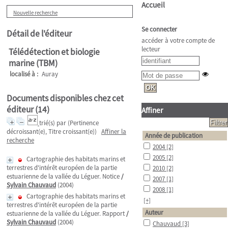
Accueil
Nouvelle recherche
Se connecter
Détail de l'éditeur
accéder à votre compte de
lecteur
Télédétection et biologie
marine (TBM)
localisé à :
Auray
Documents disponibles chez cet
éditeur (
14
)
Affiner
trié(s) par
(Pertinence
décroissant(e), Titre croissant(e))
Affiner la
Année de publication
recherche
2004
[2]
2005
[2]
Cartographie des habitats marins et
terrestres d'intérêt européen de la partie
2010
[2]
estuarienne de la vallée du Léguer. Notice
/
2007
[1]
Sylvain Chauvaud
(2004)
2008
[1]
Cartographie des habitats marins et
[+]
terrestres d'intérêt européen de la partie
Auteur
estuarienne de la vallée du Léguer. Rapport
/
Sylvain Chauvaud
(2004)
Chauvaud
[3]