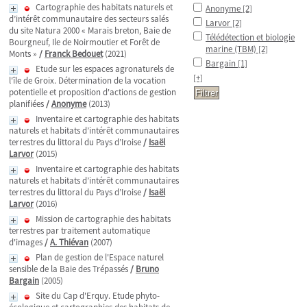
Cartographie des habitats naturels et
Anonyme
[2]
d’intérêt communautaire des secteurs salés
Larvor
[2]
du site Natura 2000 « Marais breton, Baie de
Télédétection et biologie
Bourgneuf, Ile de Noirmoutier et Forêt de
marine (TBM)
[2]
Monts »
/
Franck Bedouet
(2021)
Bargain
[1]
Etude sur les espaces agronaturels de
[+]
l'île de Groix. Détermination de la vocation
potentielle et proposition d'actions de gestion
planifiées
/
Anonyme
(2013)
Inventaire et cartographie des habitats
naturels et habitats d’intérêt communautaires
terrestres du littoral du Pays d’Iroise
/
Isaël
Larvor
(2015)
Inventaire et cartographie des habitats
naturels et habitats d’intérêt communautaires
terrestres du littoral du Pays d’Iroise
/
Isaël
Larvor
(2016)
Mission de cartographie des habitats
terrestres par traitement automatique
d'images
/
A. Thiévan
(2007)
Plan de gestion de l'Espace naturel
sensible de la Baie des Trépassés
/
Bruno
Bargain
(2005)
Site du Cap d'Erquy. Etude phyto-