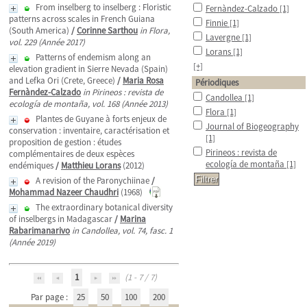
From inselberg to inselberg : Floristic
Fernàndez-Calzado
[1]
patterns across scales in French Guiana
Finnie
[1]
(South America)
/
Corinne Sarthou
in Flora,
Lavergne
[1]
vol. 229 (Année 2017)
Lorans
[1]
Patterns of endemism along an
[+]
elevation gradient in Sierre Nevada (Spain)
and Lefka Ori (Crete, Greece)
/
Maria Rosa
Périodiques
Fernàndez-Calzado
in Pirineos : revista de
Candollea
[1]
ecología de montaña, vol. 168 (Année 2013)
Flora
[1]
Plantes de Guyane à forts enjeux de
Journal of Biogeography
conservation : inventaire, caractérisation et
[1]
proposition de gestion : études
Pirineos : revista de
complémentaires de deux espèces
ecología de montaña
[1]
endémiques
/
Matthieu Lorans
(2012)
A revision of the Paronychiinae
/
Mohammad Nazeer Chaudhri
(1968)
The extraordinary botanical diversity
of inselbergs in Madagascar
/
Marina
Rabarimanarivo
in Candollea, vol. 74, fasc. 1
(Année 2019)
1
(1 - 7 / 7)
Par page :
25
50
100
200