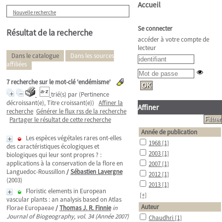
Accueil
Nouvelle recherche
Se connecter
Résultat de la recherche
accéder à votre compte de
lecteur
Dans le catalogue
Dans les sources
affiliées
7
recherche sur le mot-clé
'endémisme'
trié(s) par
(Pertinence
décroissant(e), Titre croissant(e))
Affiner la
Affiner
recherche
Générer le flux rss de la recherche
Partager le résultat de cette recherche
Année de publication
Les espèces végétales rares ont-elles
1968
[1]
des caractéristiques écologiques et
2003
[1]
biologiques qui leur sont propres ? :
applications à la conservation de la flore en
2007
[1]
Languedoc-Roussillon
/
Sébastien Lavergne
2012
[1]
(2003)
2013
[1]
Floristic elements in European
[+]
vascular plants : an analysis based on Atlas
Auteur
Florae Europaeae
/
Thomas J. R. Finnie
in
Journal of Biogeography, vol. 34 (Année 2007)
Chaudhri
[1]