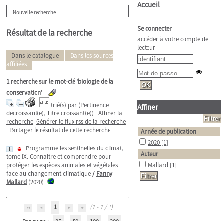
Accueil
Nouvelle recherche
Se connecter
Résultat de la recherche
accéder à votre compte de
lecteur
Dans le catalogue
Dans les sources
affiliées
1
recherche sur le mot-clé
'biologie de la
conservation'
trié(s) par
(Pertinence
Affiner
décroissant(e), Titre croissant(e))
Affiner la
recherche
Générer le flux rss de la recherche
Partager le résultat de cette recherche
Année de publication
2020
[1]
Programme les sentinelles du climat,
Auteur
tome IX. Connaitre et comprendre pour
protéger les espèces animales et végétales
Mallard
[1]
face au changement climatique
/
Fanny
Mallard
(2020)
1
(1 - 1 / 1)