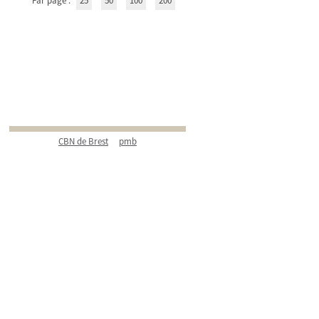
Par page :
25
50
100
200
CBN de Brest
pmb