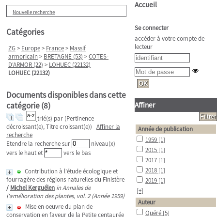
Accueil
Nouvelle recherche
Se connecter
Catégories
accéder à votre compte de
lecteur
ZG
>
Europe
>
France
>
Massif
armoricain
>
BRETAGNE (53)
>
COTES-
D'ARMOR (22)
>
LOHUEC (22132)
LOHUEC (22132)
Documents disponibles dans cette
catégorie (
8
)
Affiner
trié(s) par
(Pertinence
décroissant(e), Titre croissant(e))
Affiner la
Année de publication
recherche
1959
[1]
Etendre la recherche sur
niveau(x)
2015
[1]
vers le haut et
vers le bas
2017
[1]
2018
[1]
Contribution à l'étude écologique et
fourragère des régions naturelles du Finistère
2019
[1]
/
Michel Kerguélen
in Annales de
[+]
l'amélioration des plantes, vol. 2 (Année 1959)
Auteur
Mise en oeuvre du plan de
Quéré
[5]
conservation en faveur de la Petite centaurée