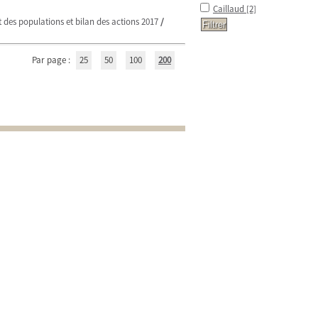
Caillaud
[2]
t des populations et bilan des actions 2017
/
Par page :
25
50
100
200