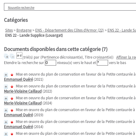
Nouvelle recherche
Catégories
Sites
>
Bretagne
>
ENS - Département des Côtes d'Armor (22)
>
ENS 22 - Lande S
ENS 22 - Lande Supplice (Louargat)
Documents disponibles dans cette catégorie (
7
)
trié(s) par
(Pertinence décroissant(e), Titre croissant(e))
Affiner la r
Etendre la recherche sur
niveau(x) vers le haut et
vers le bas
Mise en oeuvre du plan de conservation en faveur de la Petite centaurée à 
Emmanuel Quéré
(2021)
Mise en oeuvre du plan de conservation en faveur de la Petite centaurée à 
Marie-Violaine Caillaud
(2022)
Mise en oeuvre du plan de conservation en faveur de la Petite centaurée à 
Marie-Violaine Caillaud
(2024)
Mise en œuvre du plan de conservation en faveur de la Petite centaurée à 
Emmanuel Quéré
(2019)
Mise en œuvre du plan de conservation en faveur de la Petite centaurée à f
Emmanuel Quéré
(2014)
Mise en œuvre du plan de conservation en faveur de la Petite centaurée à f