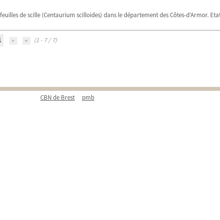
euilles de scille (Centaurium scilloides) dans le département des Côtes-d’Armor. Eta
1
(1 - 7 / 7)
CBN de Brest
pmb