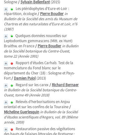
Sologne
/
Sylvain Bellenfant
(2015)
Les ptéridophytes d'Eure-et-Loir :
répartition, écologie
/
Pierre Boudier
in
Bulletin de la Société des amis du Museum de
Chartres et des naturalistes d'Eure et Loir, n°6
(1987)
Quelques données nouvelles sur
Leptodontium gemmascens (Mitt. ex Hunt)
Braithw. en France
/
Pierre Boudier
in Bulletin
de la Société botanique du Centre-Ouest,
tome 22 (Année 1991)
Rapport d'études Carhab. Test de la
nomenclature du Fond blanc sur le
département du Cher (18) : Sologne et Pays-
Fort
/
Damien Pujol
(2013)
Regard sur les carex
/
Richard Bernaer
in Bulletin de la Société botanique du Centre-
Ouest, tome 49 (Année 2018)
Relevés d'herborisations en Anjou
oriental et sur les confins de la Touraine
/
Micheline Guerlesquin
in Bulletin de la Société
d'études scientifiques d'Angers, vol. 89 (89ème
année, 1959)
Restauration passive des végétations
des hauts de falaises littorales de Bretagne :