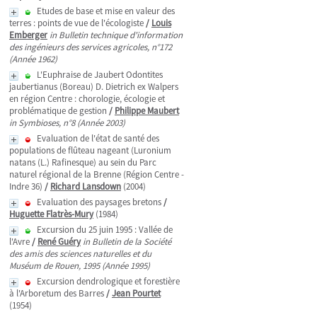
Etudes de base et mise en valeur des
terres : points de vue de l'écologiste
/
Louis
Emberger
in Bulletin technique d'information
des ingénieurs des services agricoles, n°172
(Année 1962)
L'Euphraise de Jaubert Odontites
jaubertianus (Boreau) D. Dietrich ex Walpers
en région Centre : chorologie, écologie et
problématique de gestion
/
Philippe Maubert
in Symbioses, n°8 (Année 2003)
Evaluation de l'état de santé des
populations de flûteau nageant (Luronium
natans (L.) Rafinesque) au sein du Parc
naturel régional de la Brenne (Région Centre -
Indre 36)
/
Richard Lansdown
(2004)
Evaluation des paysages bretons
/
Huguette Flatrès-Mury
(1984)
Excursion du 25 juin 1995 : Vallée de
l'Avre
/
René Guéry
in Bulletin de la Société
des amis des sciences naturelles et du
Muséum de Rouen, 1995 (Année 1995)
Excursion dendrologique et forestière
à l'Arboretum des Barres
/
Jean Pourtet
(1954)