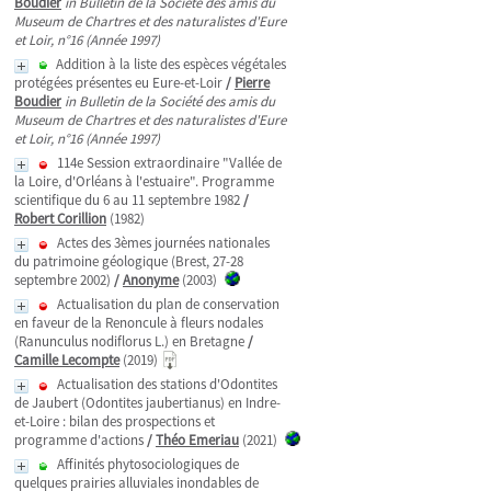
Boudier
in Bulletin de la Société des amis du
Museum de Chartres et des naturalistes d'Eure
et Loir, n°16 (Année 1997)
Addition à la liste des espèces végétales
protégées présentes eu Eure-et-Loir
/
Pierre
Boudier
in Bulletin de la Société des amis du
Museum de Chartres et des naturalistes d'Eure
et Loir, n°16 (Année 1997)
114e Session extraordinaire "Vallée de
la Loire, d'Orléans à l'estuaire". Programme
scientifique du 6 au 11 septembre 1982
/
Robert Corillion
(1982)
Actes des 3èmes journées nationales
du patrimoine géologique (Brest, 27-28
septembre 2002)
/
Anonyme
(2003)
Actualisation du plan de conservation
en faveur de la Renoncule à fleurs nodales
(Ranunculus nodiflorus L.) en Bretagne
/
Camille Lecompte
(2019)
Actualisation des stations d'Odontites
de Jaubert (Odontites jaubertianus) en Indre-
et-Loire : bilan des prospections et
programme d'actions
/
Théo Emeriau
(2021)
Affinités phytosociologiques de
quelques prairies alluviales inondables de