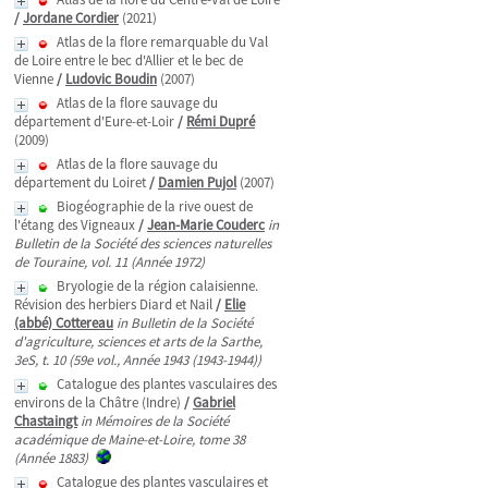
/
Jordane Cordier
(2021)
Atlas de la flore remarquable du Val
de Loire entre le bec d'Allier et le bec de
Vienne
/
Ludovic Boudin
(2007)
Atlas de la flore sauvage du
département d'Eure-et-Loir
/
Rémi Dupré
(2009)
Atlas de la flore sauvage du
département du Loiret
/
Damien Pujol
(2007)
Biogéographie de la rive ouest de
l'étang des Vigneaux
/
Jean-Marie Couderc
in
Bulletin de la Société des sciences naturelles
de Touraine, vol. 11 (Année 1972)
Bryologie de la région calaisienne.
Révision des herbiers Diard et Nail
/
Elie
(abbé) Cottereau
in Bulletin de la Société
d'agriculture, sciences et arts de la Sarthe,
3eS, t. 10 (59e vol., Année 1943 (1943-1944))
Catalogue des plantes vasculaires des
environs de la Châtre (Indre)
/
Gabriel
Chastaingt
in Mémoires de la Société
académique de Maine-et-Loire, tome 38
(Année 1883)
Catalogue des plantes vasculaires et