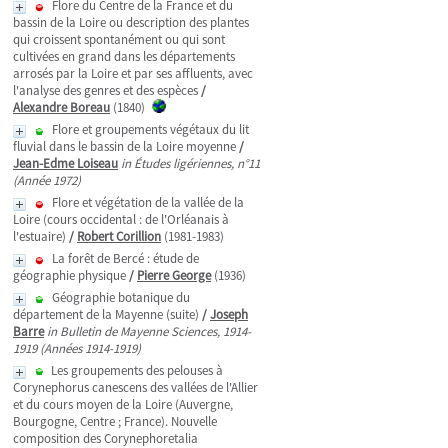
Flore du Centre de la France et du
bassin de la Loire ou description des plantes
qui croissent spontanément ou qui sont
cultivées en grand dans les départements
arrosés par la Loire et par ses affluents, avec
l'analyse des genres et des espèces
/
Alexandre Boreau
(1840)
Flore et groupements végétaux du lit
fluvial dans le bassin de la Loire moyenne
/
Jean-Edme Loiseau
in Études ligériennes, n°11
(Année 1972)
Flore et végétation de la vallée de la
Loire (cours occidental : de l'Orléanais à
l'estuaire)
/
Robert Corillion
(1981-1983)
La forêt de Bercé : étude de
géographie physique
/
Pierre George
(1936)
Géographie botanique du
département de la Mayenne (suite)
/
Joseph
Barre
in Bulletin de Mayenne Sciences, 1914-
1919 (Années 1914-1919)
Les groupements des pelouses à
Corynephorus canescens des vallées de l'Allier
et du cours moyen de la Loire (Auvergne,
Bourgogne, Centre ; France). Nouvelle
composition des Corynephoretalia