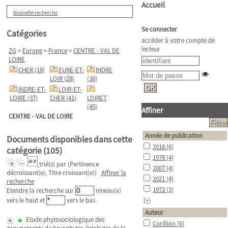
Accueil
Nouvelle recherche
Se connecter
Catégories
accéder à votre compte de
lecteur
ZG
>
Europe
>
France
>
CENTRE - VAL DE
LOIRE
CHER (18)
EURE-ET-
INDRE
LOIR (28)
(36)
INDRE-ET-
LOIR-ET-
LOIRE (37)
CHER (41)
LOIRET
(45)
Affiner
CENTRE - VAL DE LOIRE
Année de publication
Documents disponibles dans cette
2018
[6]
catégorie (
105
)
1978
[4]
trié(s) par
(Pertinence
2007
[4]
décroissant(e), Titre croissant(e))
Affiner la
2021
[4]
recherche
1972
[3]
Etendre la recherche sur
niveau(x)
vers le haut et
vers le bas
[+]
Auteur
Etude phytosociologique des
Corillion
[6]