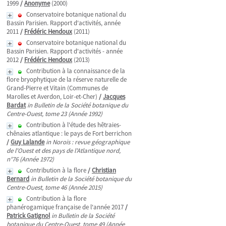
1999
/
Anonyme
(2000)
Conservatoire botanique national du
Bassin Parisien. Rapport d'activités, année
2011
/
Frédéric Hendoux
(2011)
Conservatoire botanique national du
Bassin Parisien. Rapport d'activités - année
2012
/
Frédéric Hendoux
(2013)
Contribution à la connaissance de la
flore bryophytique de la réserve naturelle de
Grand-Pierre et Vitain (Communes de
Marolles et Averdon, Loir-et-Cher)
/
Jacques
Bardat
in Bulletin de la Société botanique du
Centre-Ouest, tome 23 (Année 1992)
Contribution à l'étude des hêtraies-
chênaies atlantique : le pays de Fort berrichon
/
Guy Lalande
in Norois : revue géographique
de l'Ouest et des pays de l'Atlantique nord,
n°76 (Année 1972)
Contribution à la flore
/
Christian
Bernard
in Bulletin de la Société botanique du
Centre-Ouest, tome 46 (Année 2015)
Contribution à la flore
phanérogamique française de l'année 2017
/
Patrick Gatignol
in Bulletin de la Société
botanique du Centre-Ouest, tome 49 (Année