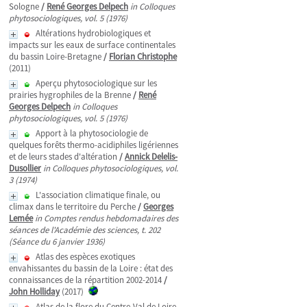
Sologne
/
René Georges Delpech
in Colloques
phytosociologiques, vol. 5 (1976)
Altérations hydrobiologiques et
impacts sur les eaux de surface continentales
du bassin Loire-Bretagne
/
Florian Christophe
(2011)
Aperçu phytosociologique sur les
prairies hygrophiles de la Brenne
/
René
Georges Delpech
in Colloques
phytosociologiques, vol. 5 (1976)
Apport à la phytosociologie de
quelques forêts thermo-acidiphiles ligériennes
et de leurs stades d'altération
/
Annick Delelis-
Dusollier
in Colloques phytosociologiques, vol.
3 (1974)
L'association climatique finale, ou
climax dans le territoire du Perche
/
Georges
Lemée
in Comptes rendus hebdomadaires des
séances de l'Académie des sciences, t. 202
(Séance du 6 janvier 1936)
Atlas des espèces exotiques
envahissantes du bassin de la Loire : état des
connaissances de la répartition 2002-2014
/
John Holliday
(2017)
Atlas de la flore du Centre-Val de Loire