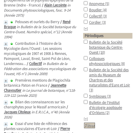
groupements de bryophytes épiphytes de la
Anonyme
[5]
Brenne (Indre - France)
/
Alain Lecointe
in
Boudier
[4]
Documents phytosociologiques, fasc. 9-14
(Année 1975)
Collectif
[3]
Pelouses et ourlets du Berry
/
René
Cordier
[3]
Braque
in Bulletin de la Société botanique du
[+]
Centre-Ouest. Numéro spécial, n°12 (Année
Périodiques
1994)
Bulletin de la Société
Contribution à l'histoire de la
botanique du Centre-
Mycologie dans l'Ouest : Les sessions
Ouest
[10]
mycologiques de 1907 et 1908 à Rennes,
Paimpont, Laval, Brest, Saint-Pol de Léon,
Colloques
Landerneau...
/
Collectif
in Bulletin de la
phytosociologiques
[8]
Fédération des associations mycologiques de
Bulletin de la Société des
l'ouest, HS n°1 (Année 2009)
amis du Museum de
Chartres et des
Premières mentions de Plagiochila
naturalistes d'Eure et Loir
britannica Paton en France
/
Jeannette
[3]
Chavoutier
in Le journal de botanique, n°118-
119-122 (année 2025)
Symbioses
[3]
Bilan des connaissances sur les
Bulletin de l'Institut
charophytes pour le Massif armoricain
/
d'écologie appliquée
Jacques Citoleux
in E.R.I.C.A., n°40 (Année
d'Orléans
[2]
2026)
[+]
Essai d'une liste de référence des
plantes vasculaires d'Eure-et-Loir
/
Pierre