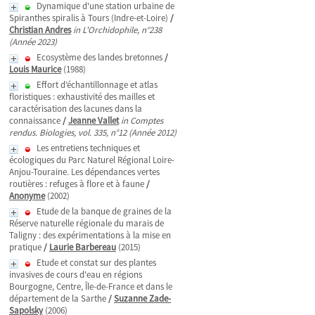
Dynamique d'une station urbaine de
Spiranthes spiralis à Tours (Indre-et-Loire)
/
Christian Andres
in L'Orchidophile, n°238
(Année 2023)
Ecosystème des landes bretonnes
/
Louis Maurice
(1988)
Effort d’échantillonnage et atlas
floristiques : exhaustivité des mailles et
caractérisation des lacunes dans la
connaissance
/
Jeanne Vallet
in Comptes
rendus. Biologies, vol. 335, n°12 (Année 2012)
Les entretiens techniques et
écologiques du Parc Naturel Régional Loire-
Anjou-Touraine. Les dépendances vertes
routières : refuges à flore et à faune
/
Anonyme
(2002)
Etude de la banque de graines de la
Réserve naturelle régionale du marais de
Taligny : des expérimentations à la mise en
pratique
/
Laurie Barbereau
(2015)
Etude et constat sur des plantes
invasives de cours d'eau en régions
Bourgogne, Centre, Île-de-France et dans le
département de la Sarthe
/
Suzanne Zade-
Sapolsky
(2006)