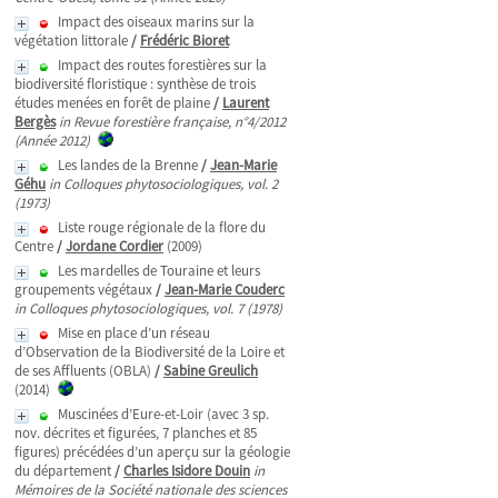
Impact des oiseaux marins sur la
végétation littorale
/
Frédéric Bioret
Impact des routes forestières sur la
biodiversité floristique : synthèse de trois
études menées en forêt de plaine
/
Laurent
Bergès
in Revue forestière française, n°4/2012
(Année 2012)
Les landes de la Brenne
/
Jean-Marie
Géhu
in Colloques phytosociologiques, vol. 2
(1973)
Liste rouge régionale de la flore du
Centre
/
Jordane Cordier
(2009)
Les mardelles de Touraine et leurs
groupements végétaux
/
Jean-Marie Couderc
in Colloques phytosociologiques, vol. 7 (1978)
Mise en place d’un réseau
d’Observation de la Biodiversité de la Loire et
de ses Affluents (OBLA)
/
Sabine Greulich
(2014)
Muscinées d’Eure-et-Loir (avec 3 sp.
nov. décrites et figurées, 7 planches et 85
figures) précédées d’un aperçu sur la géologie
du département
/
Charles Isidore Douin
in
Mémoires de la Société nationale des sciences