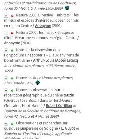
naturelles et mathématiques de Cherbourg,
tome 35 (4eS, t. 5, Année 1905-1906)
Natura 2000. Directive "Habitats" : les
milieux et espèces d'intérêt européen connus
en région Centre
/
Anonyme
(2001)
Natura 2000 : les milieux et espèces
d'intérêt européen connus en région Centre
/
Anonyme
(2004)
Note sur la dispersion du «
Polypodium Phegopteris » L. aux environs de
Domfront Orne
/
Arthur-Louis (Abbé) Letacq
in Le Monde des plantes, n°73 (5ème année,
1895)
Nouvelles
in Le Monde des plantes,
n°46 (Année 1907)
Nouvelles observations sur la
répartition géographique du chêne tauzin
(Quercus toza Bosc.) dans le Nord-Ouest
(Touraine, Haut-Maine)
/
Robert Corillion
in
Bulletin de la Société scientifique de Bretagne,
tome 43, fasc. 3 et 4 (Année 1968)
Observations et recherches sur
quelques juniperaies de Sologne
/
L. Guyot
in
Bulletin de l'Institut d'écologie appliquée
d'Orléans, n°3-4 (1980)