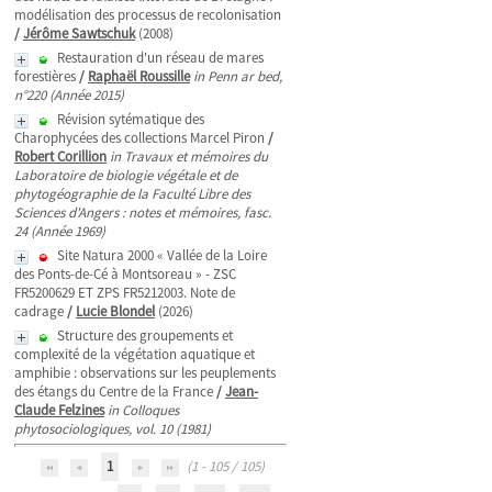
modélisation des processus de recolonisation
/
Jérôme Sawtschuk
(2008)
Restauration d'un réseau de mares
forestières
/
Raphaël Roussille
in Penn ar bed,
n°220 (Année 2015)
Révision sytématique des
Charophycées des collections Marcel Piron
/
Robert Corillion
in Travaux et mémoires du
Laboratoire de biologie végétale et de
phytogéographie de la Faculté Libre des
Sciences d'Angers : notes et mémoires, fasc.
24 (Année 1969)
Site Natura 2000 « Vallée de la Loire
des Ponts-de-Cé à Montsoreau » - ZSC
FR5200629 ET ZPS FR5212003. Note de
cadrage
/
Lucie Blondel
(2026)
Structure des groupements et
complexité de la végétation aquatique et
amphibie : observations sur les peuplements
des étangs du Centre de la France
/
Jean-
Claude Felzines
in Colloques
phytosociologiques, vol. 10 (1981)
1
(1 - 105 / 105)