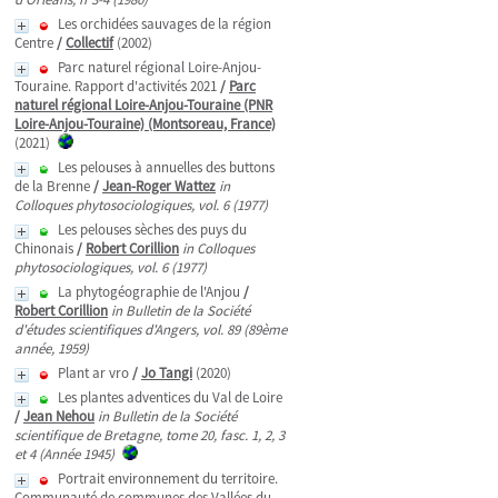
Les orchidées sauvages de la région
Centre
/
Collectif
(2002)
Parc naturel régional Loire-Anjou-
Touraine. Rapport d'activités 2021
/
Parc
naturel régional Loire-Anjou-Touraine (PNR
Loire-Anjou-Touraine) (Montsoreau, France)
(2021)
Les pelouses à annuelles des buttons
de la Brenne
/
Jean-Roger Wattez
in
Colloques phytosociologiques, vol. 6 (1977)
Les pelouses sèches des puys du
Chinonais
/
Robert Corillion
in Colloques
phytosociologiques, vol. 6 (1977)
La phytogéographie de l'Anjou
/
Robert Corillion
in Bulletin de la Société
d'études scientifiques d'Angers, vol. 89 (89ème
année, 1959)
Plant ar vro
/
Jo Tangi
(2020)
Les plantes adventices du Val de Loire
/
Jean Nehou
in Bulletin de la Société
scientifique de Bretagne, tome 20, fasc. 1, 2, 3
et 4 (Année 1945)
Portrait environnement du territoire.
Communauté de communes des Vallées du