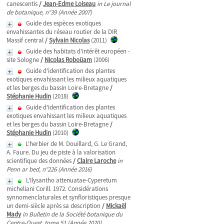
canescentis
/
Jean-Edme Loiseau
in Le journal
de botanique, n°39 (Année 2007)
Guide des espèces exotiques
envahissantes du réseau routier de la DIR
Massif central
/
Sylvain Nicolas
(2011)
Guide des habitats d'intérêt européen -
site Sologne
/
Nicolas Roboüam
(2006)
Guide d'identification des plantes
exotiques envahissant les milieux aquatiques
et les berges du bassin Loire-Bretagne
/
Stéphanie Hudin
(2018)
Guide d'identification des plantes
exotiques envahissant les milieux aquatiques
et les berges du bassin Loire-Bretagne
/
Stéphanie Hudin
(2010)
L'herbier de M. Douillard, G. Le Grand,
A. Faure. Du jeu de piste à la valorisation
scientifique des données
/
Claire Laroche
in
Penn ar bed, n°226 (Année 2016)
L’Ilysantho attenuatae-Cyperetum
micheliani Corill. 1972. Considérations
synnomenclaturales et synfloristiques presque
un demi-siècle après sa description
/
Mickaël
Mady
in Bulletin de la Société botanique du
Centre-Ouest, tome 51 (Année 2020)