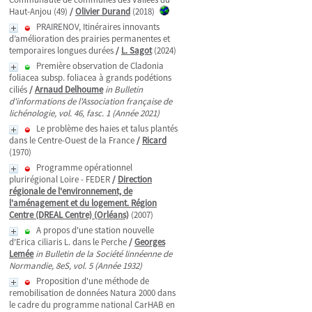
Haut-Anjou (49)
/
Olivier Durand
(2018)
PRAIRENOV, Itinéraires innovants
d’amélioration des prairies permanentes et
temporaires longues durées
/
L. Sagot
(2024)
Première observation de Cladonia
foliacea subsp. foliacea à grands podétions
ciliés
/
Arnaud Delhoume
in Bulletin
d'informations de l'Association française de
lichénologie, vol. 46, fasc. 1 (Année 2021)
Le problème des haies et talus plantés
dans le Centre-Ouest de la France
/
Ricard
(1970)
Programme opérationnel
plurirégional Loire - FEDER
/
Direction
régionale de l'environnement, de
l'aménagement et du logement. Région
Centre (DREAL Centre) (Orléans)
(2007)
A propos d'une station nouvelle
d'Erica ciliaris L. dans le Perche
/
Georges
Lemée
in Bulletin de la Société linnéenne de
Normandie, 8eS, vol. 5 (Année 1932)
Proposition d'une méthode de
remobilisation de données Natura 2000 dans
le cadre du programme national CarHAB en