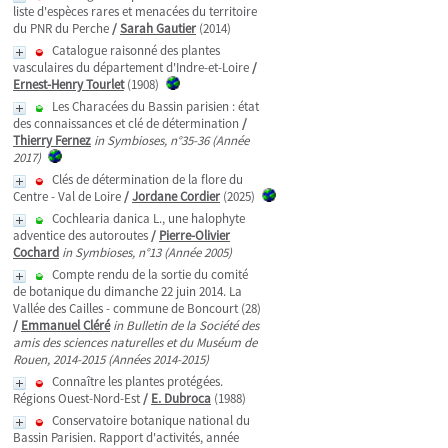
liste d'espèces rares et menacées du territoire
du PNR du Perche
/
Sarah Gautier
(2014)
Catalogue raisonné des plantes
vasculaires du département d'Indre-et-Loire
/
Ernest-Henry Tourlet
(1908)
Les Characées du Bassin parisien : état
des connaissances et clé de détermination
/
Thierry Fernez
in Symbioses, n°35-36 (Année
2017)
Clés de détermination de la flore du
Centre - Val de Loire
/
Jordane Cordier
(2025)
Cochlearia danica L., une halophyte
adventice des autoroutes
/
Pierre-Olivier
Cochard
in Symbioses, n°13 (Année 2005)
Compte rendu de la sortie du comité
de botanique du dimanche 22 juin 2014. La
Vallée des Cailles - commune de Boncourt (28)
/
Emmanuel Cléré
in Bulletin de la Société des
amis des sciences naturelles et du Muséum de
Rouen, 2014-2015 (Années 2014-2015)
Connaître les plantes protégées.
Régions Ouest-Nord-Est
/
E. Dubroca
(1988)
Conservatoire botanique national du
Bassin Parisien. Rapport d'activités, année