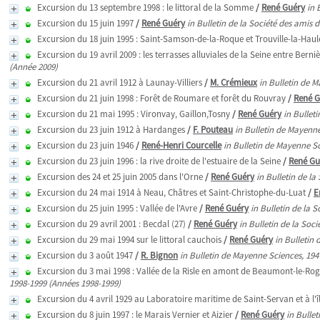
Excursion du 13 septembre 1998 : le littoral de la Somme
/
René Guéry
in 
Excursion du 15 juin 1997
/
René Guéry
in Bulletin de la Société des amis
Excursion du 18 juin 1995 : Saint-Samson-de-la-Roque et Trouville-la-Haul
Excursion du 19 avril 2009 : les terrasses alluviales de la Seine entre Berni
(Année 2009)
Excursion du 21 avril 1912 à Launay-Villiers
/
M. Crémieux
in Bulletin de 
Excursion du 21 juin 1998 : Forêt de Roumare et forêt du Rouvray
/
René G
Excursion du 21 mai 1995 : Vironvay, Gaillon,Tosny
/
René Guéry
in Bullet
Excursion du 23 juin 1912 à Hardanges
/
F. Pouteau
in Bulletin de Mayenn
Excursion du 23 juin 1946
/
René-Henri Courcelle
in Bulletin de Mayenne S
Excursion du 23 juin 1996 : la rive droite de l'estuaire de la Seine
/
René Gu
Excursion des 24 et 25 juin 2005 dans l'Orne
/
René Guéry
in Bulletin de l
Excursion du 24 mai 1914 à Neau, Châtres et Saint-Christophe-du-Luat
/
E
Excursion du 25 juin 1995 : Vallée de l'Avre
/
René Guéry
in Bulletin de la 
Excursion du 29 avril 2001 : Becdal (27)
/
René Guéry
in Bulletin de la So
Excursion du 29 mai 1994 sur le littoral cauchois
/
René Guéry
in Bulletin
Excursion du 3 août 1947
/
R. Bignon
in Bulletin de Mayenne Sciences, 194
Excursion du 3 mai 1998 : Vallée de la Risle en amont de Beaumont-le-Ro
1998-1999 (Années 1998-1999)
Excursion du 4 avril 1929 au Laboratoire maritime de Saint-Servan et à l'
Excursion du 8 juin 1997 : le Marais Vernier et Aizier
/
René Guéry
in Bulle