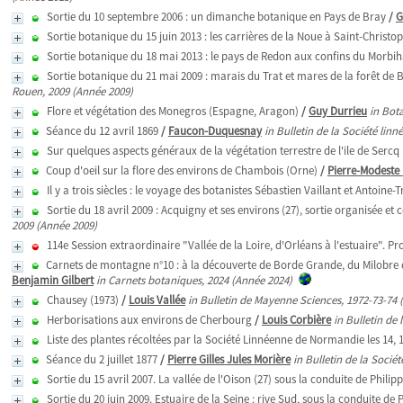
Sortie du 10 septembre 2006 : un dimanche botanique en Pays de Bray
/
G
Sortie botanique du 15 juin 2013 : les carrières de la Noue à Saint-Christ
Sortie botanique du 18 mai 2013 : le pays de Redon aux confins du Morbihan 
Sortie botanique du 21 mai 2009 : marais du Trat et mares de la forêt de 
Rouen, 2009 (Année 2009)
Flore et végétation des Monegros (Espagne, Aragon)
/
Guy Durrieu
in Bot
Séance du 12 avril 1869
/
Faucon-Duquesnay
in Bulletin de la Société lin
Sur quelques aspects généraux de la végétation terrestre de l'ile de Serc
Coup d'oeil sur la flore des environs de Chambois (Orne)
/
Pierre-Modeste
Il y a trois siècles : le voyage des botanistes Sébastien Vaillant et Antoin
Sortie du 18 avril 2009 : Acquigny et ses environs (27), sortie organisée et
2009 (Année 2009)
114e Session extraordinaire "Vallée de la Loire, d'Orléans à l'estuaire".
Carnets de montagne n°10 : à la découverte de Borde Grande, du Milobre d
Benjamin Gilbert
in Carnets botaniques, 2024 (Année 2024)
Chausey (1973)
/
Louis Vallée
in Bulletin de Mayenne Sciences, 1972-73-74 
Herborisations aux environs de Cherbourg
/
Louis Corbière
in Bulletin de
Liste des plantes récoltées par la Société Linnéenne de Normandie les 14, 1
Séance du 2 juillet 1877
/
Pierre Gilles Jules Morière
in Bulletin de la Socié
Sortie du 15 avril 2007. La vallée de l'Oison (27) sous la conduite de Phili
Sortie du 20 juin 2009. Estuaire de la Seine : rive Sud, sous la conduite d