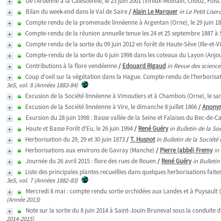
De l'Ardenne à la Calestienne, le 23 juin 2001 (Vireux-Molhain, Chooz, Fois
Bilan du week-end dans le Val de Saire
/
Alain Le Marquer
in Le Petit Lise
Compte rendu de la promenade linnéenne à Argentan (Orne), le 29 juin 1
Compte-rendu de la réunion annuelle tenue les 24 et 25 septembre 1887 à
Compte rendu de la sortie du 09 juin 2012 en forêt de Haute-Sève (Ille-et-Vi
Compte-rendu de la sortie du 6 juin 1998 dans les coteaux du Layon (Anjo
Contributions à la flore vendéenne
/
Edouard Rigaud
in Revue des sciences
Coup d'oeil sur la végétation dans la Hague. Compte-rendu de l'herborisati
3eS, vol. 8 (Années 1883-84)
Excusion de la Société linnéenne à Vimoutiers et à Chambois (Orne), le sam
Excusion de la Société linnéenne à Vire, le dimanche 8 juillet 1866
/
Anony
Exursion du 28 juin 1998 : Basse vallée de la Seine et Falaises du Bec-de-C
Haute et Basse Forêt d'Eu, le 26 juin 1994
/
René Guéry
in Bulletin de la S
Herborisation du 29, 29 et 30 juin 1873
/
T. Husnot
in Bulletin de la Sociét
Herborisations aux environs de Gavray (Manche)
/
Pierre (abbé) Fremy
in
Journée du 26 avril 2015 : flore des rues de Rouen
/
René Guéry
in Bulleti
Liste des principales plantes recueillies dans quelques herborisations fai
3eS, vol. 7 (Années 1882-83)
Mercredi 8 mai : compte rendu sortie orchidées aux Landes et à Puysault
(Année 2013)
Note sur la sortie du 8 juin 2014 à Saint-Jouin-Bruneval sous la conduite 
2014-2015)