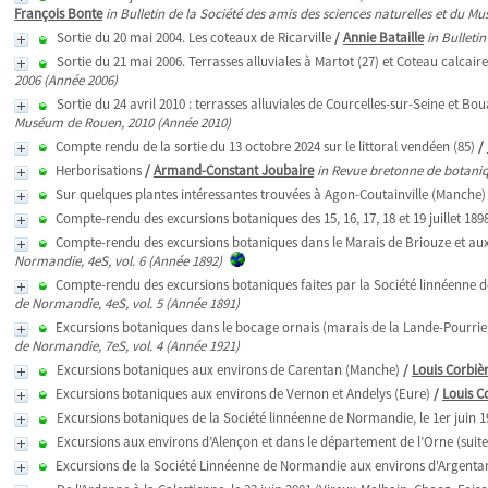
François Bonte
in Bulletin de la Société des amis des sciences naturelles et du 
Sortie du 20 mai 2004. Les coteaux de Ricarville
/
Annie Bataille
in Bulleti
Sortie du 21 mai 2006. Terrasses alluviales à Martot (27) et Coteau calcair
2006 (Année 2006)
Sortie du 24 avril 2010 : terrasses alluviales de Courcelles-sur-Seine et Bo
Muséum de Rouen, 2010 (Année 2010)
Compte rendu de la sortie du 13 octobre 2024 sur le littoral vendéen (85)
/
Herborisations
/
Armand-Constant Joubaire
in Revue bretonne de botani
Sur quelques plantes intéressantes trouvées à Agon-Coutainville (Manche)
Compte-rendu des excursions botaniques des 15, 16, 17, 18 et 19 juillet 18
Compte-rendu des excursions botaniques dans le Marais de Briouze et aux en
Normandie, 4eS, vol. 6 (Année 1892)
Compte-rendu des excursions botaniques faites par la Société linnéenne de 
de Normandie, 4eS, vol. 5 (Année 1891)
Excursions botaniques dans le bocage ornais (marais de la Lande-Pourrie,
de Normandie, 7eS, vol. 4 (Année 1921)
Excursions botaniques aux environs de Carentan (Manche)
/
Louis Corbiè
Excursions botaniques aux environs de Vernon et Andelys (Eure)
/
Louis C
Excursions botaniques de la Société linnéenne de Normandie, le 1er juin 
Excursions aux environs d’Alençon et dans le département de l’Orne (suite
Excursions de la Société Linnéenne de Normandie aux environs d'Argentan 