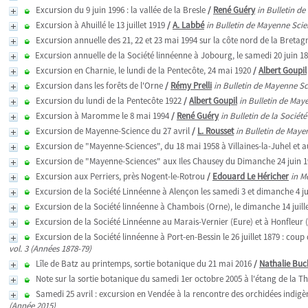
Excursion du 9 juin 1996 : la vallée de la Bresle
/
René Guéry
in Bulletin d
Excursion à Ahuillé le 13 juillet 1919
/
A. Labbé
in Bulletin de Mayenne Scie
Excursion annuelle des 21, 22 et 23 mai 1994 sur la côte nord de la Bretag
Excursion annuelle de la Société linnéenne à Jobourg, le samedi 20 juin 1
Excursion en Charnie, le lundi de la Pentecôte, 24 mai 1920
/
Albert Goupil
Excursion dans les forêts de l'Orne
/
Rémy Prelli
in Bulletin de Mayenne Sc
Excursion du lundi de la Pentecôte 1922
/
Albert Goupil
in Bulletin de May
Excursion à Maromme le 8 mai 1994
/
René Guéry
in Bulletin de la Socié
Excursion de Mayenne-Science du 27 avril
/
L. Rousset
in Bulletin de Maye
Excursion de "Mayenne-Sciences", du 18 mai 1958 à Villaines-la-Juhel et a
Excursion de "Mayenne-Sciences" aux Iles Chausey du Dimanche 24 juin 19
Excursion aux Perriers, près Nogent-le-Rotrou
/
Edouard Le Héricher
in M
Excursion de la Société Linnéenne à Alençon les samedi 3 et dimanche 4 jui
Excursion de la Société linnéenne à Chambois (Orne), le dimanche 14 juill
Excursion de la Société Linnéenne au Marais-Vernier (Eure) et à Honfleur (C
Excursion de la Société linnéenne à Port-en-Bessin le 26 juillet 1879 : coup 
vol. 3 (Années 1878-79)
Lîle de Batz au printemps, sortie botanique du 21 mai 2016
/
Nathalie Buc
Note sur la sortie botanique du samedi 1er octobre 2005 à l'étang de la Th
Samedi 25 avril : excursion en Vendée à la rencontre des orchidées indigèn
(Année 2015)