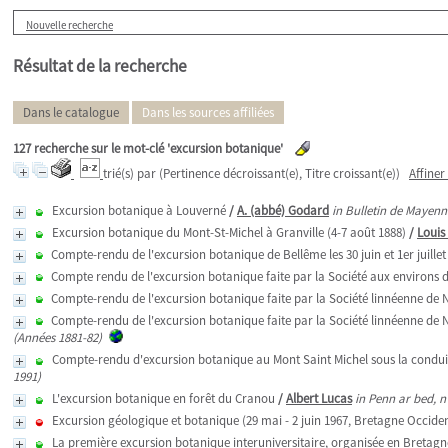
Nouvelle recherche
Résultat de la recherche
Dans le catalogue
Dans les sources affiliées
127
recherche sur le mot-clé
'excursion botanique'
trié(s) par
(Pertinence décroissant(e), Titre croissant(e))
Affiner
Excursion botanique à Louverné
/
A. (abbé) Godard
in Bulletin de Mayenn
Excursion botanique du Mont-St-Michel à Granville (4-7 août 1888)
/
Louis
Compte-rendu de l'excursion botanique de Bellême les 30 juin et 1er juillet
Compte rendu de l'excursion botanique faite par la Société aux environs d
Compte-rendu de l'excursion botanique faite par la Société linnéenne de No
Compte-rendu de l'excursion botanique faite par la Société linnéenne de N
(Années 1881-82)
Compte-rendu d'excursion botanique au Mont Saint Michel sous la conduit
1991)
L'excursion botanique en forêt du Cranou
/
Albert Lucas
in Penn ar bed, n
Excursion géologique et botanique (29 mai - 2 juin 1967, Bretagne Occident
La première excursion botanique interuniversitaire, organisée en Bretagne 