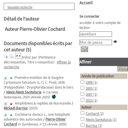
Accueil
Nouvelle recherche
Se connecter
Détail de l'auteur
accéder à votre compte de
lecteur
Auteur Pierre-Olivier Cochard
Documents disponibles écrits par
cet auteur (
5
)
trié(s) par
(Pertinence
Affiner
décroissant(e), Titre croissant(e))
Affiner la
recherche
Année de publication
Première mention de la fougère
Cyrtomium falcatum (L. f.) C. Presl, 1836
1999
[1]
(Polypodiales : Dryopteridaceae) dans le Gers
2005
[1]
/
Alexis Alexis Santalucia
in Carnets
2007
[1]
botaniques, 2025 (Année 2025)
2015
[1]
Amphibiens & reptiles de Normandie
/
Auteur
Mickaël Barrioz
(2015)
Cochard
[2]
Cochlearia danica L., une halophyte
adventice des autoroutes
/
Pierre-Olivier
Alexis Santalucia
[1]
Cochard
in Symbioses, n°13 (Année 2005)
Barrioz
[1]