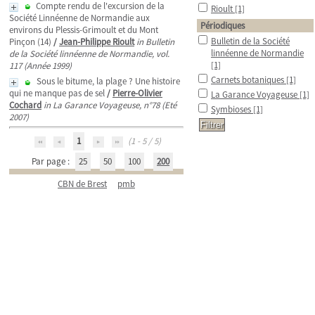
Compte rendu de l'excursion de la
Rioult
[1]
Société Linnéenne de Normandie aux
Périodiques
environs du Plessis-Grimoult et du Mont
Bulletin de la Société
Pinçon (14)
/
Jean-Philippe Rioult
in Bulletin
linnéenne de Normandie
de la Société linnéenne de Normandie, vol.
[1]
117 (Année 1999)
Carnets botaniques
[1]
Sous le bitume, la plage ? Une histoire
qui ne manque pas de sel
/
Pierre-Olivier
La Garance Voyageuse
[1]
Cochard
in La Garance Voyageuse, n°78 (Eté
Symbioses
[1]
2007)
1
(1 - 5 / 5)
Par page :
25
50
100
200
CBN de Brest
pmb