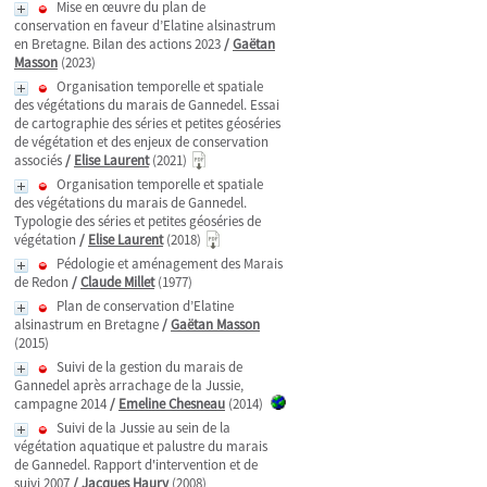
Mise en œuvre du plan de
conservation en faveur d’Elatine alsinastrum
en Bretagne. Bilan des actions 2023
/
Gaëtan
Masson
(2023)
Organisation temporelle et spatiale
des végétations du marais de Gannedel. Essai
de cartographie des séries et petites géoséries
de végétation et des enjeux de conservation
associés
/
Elise Laurent
(2021)
Organisation temporelle et spatiale
des végétations du marais de Gannedel.
Typologie des séries et petites géoséries de
végétation
/
Elise Laurent
(2018)
Pédologie et aménagement des Marais
de Redon
/
Claude Millet
(1977)
Plan de conservation d’Elatine
alsinastrum en Bretagne
/
Gaëtan Masson
(2015)
Suivi de la gestion du marais de
Gannedel après arrachage de la Jussie,
campagne 2014
/
Emeline Chesneau
(2014)
Suivi de la Jussie au sein de la
végétation aquatique et palustre du marais
de Gannedel. Rapport d'intervention et de
suivi 2007
/
Jacques Haury
(2008)