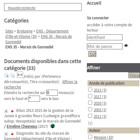
Accueil
Nouvelle recherche
Se connecter
Catégories
accéder à votre compte de
lecteur
Sites
>
Bretagne
>
ENS - Département
d'Ille-et-Vilaine (35)
>
ENS 35 - Marais de
Gannedel
ENS 35 - Marais de Gannedel
Documents disponibles dans cette
catégorie (
33
)
Affiner
trié(s) par
(Pertinence
décroissant(e), Titre croissant(e))
Affiner la
Année de publication
recherche
2013
[3]
Etendre la recherche sur
niveau(x)
2017
[3]
vers le haut et
vers le bas
2020
[3]
2003
[2]
Bilan 2013-2015 de la gestion de la
Jussie à grandes fleurs (Ludwigia grandiflora
2011
[2]
subsp. Hexapetala) sur le marais de Gannedel
[+]
/
Emeline Chesneau
(2017)
Auteur
Diagnostic du site du marais de
Masson
[10]
Gannedel (département d'Ile-et-Vilaine) :