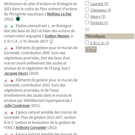
déclinaison du plan d'actions en Bretagne en
Laurent
[5]
2013 dans le cadre du Plan national d'actions
Chesneau
[3]
du Phragmite aquatique
/
Mathieu Le Dez
Haury
[3]
(2013)
Fortune
[2]
Elatine alsinastrum L. en Bretagne :
[+]
état des lieux en 2017 et bilan des actions de
conservation engagées
/
Gaëtan Masson
in
Périodiques
E.R.I.C.A., n°31 (Année 2017)
E.R.I.C.A.
[2]
Eléments de gestion pour le marais de
Gannedel, contribution 2009. Suivi des
végétations prairiales, état des lieux d'un
marais avant enlèvement des saules et
analyse de la végétation de l'Etang Sud
/
Jacques Haury
(2010)
Eléments de gestion pour le marais de
Gannedel, contribution 2010. Suivi des
végétations prairiales, et de l'essai
d'enlèvement des saules dans le marais et
analyse par télédétection hyperspectrale
/
Julie Coudreuse
(2011)
Espace naturel sensible des marais de
Gannedel. Plan de gestion 2013-2017, section
B et C. Gestion et évaluation de la gestion de
l'ENS
/
Anthony Corvaisier
(2012)
Espace naturel sensible des marais de