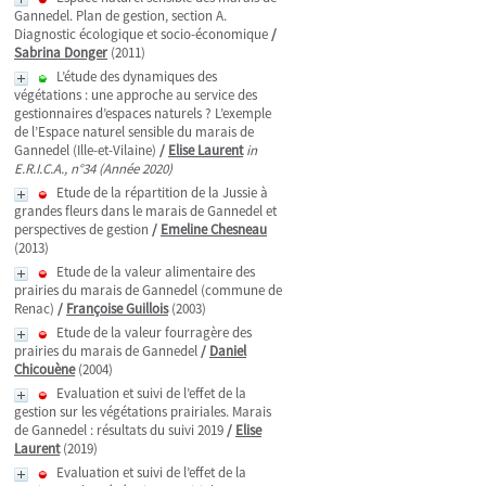
Gannedel. Plan de gestion, section A.
Diagnostic écologique et socio-économique
/
Sabrina Donger
(2011)
L’étude des dynamiques des
végétations : une approche au service des
gestionnaires d’espaces naturels ? L’exemple
de l’Espace naturel sensible du marais de
Gannedel (Ille-et-Vilaine)
/
Elise Laurent
in
E.R.I.C.A., n°34 (Année 2020)
Etude de la répartition de la Jussie à
grandes fleurs dans le marais de Gannedel et
perspectives de gestion
/
Emeline Chesneau
(2013)
Etude de la valeur alimentaire des
prairies du marais de Gannedel (commune de
Renac)
/
Françoise Guillois
(2003)
Etude de la valeur fourragère des
prairies du marais de Gannedel
/
Daniel
Chicouène
(2004)
Evaluation et suivi de l’effet de la
gestion sur les végétations prairiales. Marais
de Gannedel : résultats du suivi 2019
/
Elise
Laurent
(2019)
Evaluation et suivi de l’effet de la