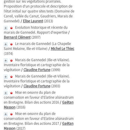
gestion sur les végétations prairiales.
Proposition d'un protocole et description de
l’état initial sur quatre sites tests (Domaine de
Careil, vallée du Canut, Gaudriers, Marais de
Gannedel)
/
Elise Laurent
(2013)
Evolution historique et récente du
marais de Gannedel. Rapport d'expertise
/
Bernard Clément
(2007)
Le marais de Gannedel (La Chapelle
Saint Melaine, Ille-et-Vilaine)
/
Michel Le Thiec
(1974)
Marais de Gannedel (Ille-et-Vilaine).
Inventaire floristique et cartographie de la
végétation
/
Claudine Fortune
(1999)
Marais de Gannedel (Ille-et-Vilaine).
Inventaire floristique et cartographie de la
végétation
/
Claudine Fortune
(2003)
Mise en oeuvre du plan de
conservation en faveur d’Elatine alsinastrum
en Bretagne. Bilan des actions 2016
/
Gaëtan
Masson
(2016)
Mise en oeuvre du plan de
conservation en faveur d’Elatine alsinastrum
en Bretagne. Bilan des actions 2017
/
Gaëtan
Masson
(2017)