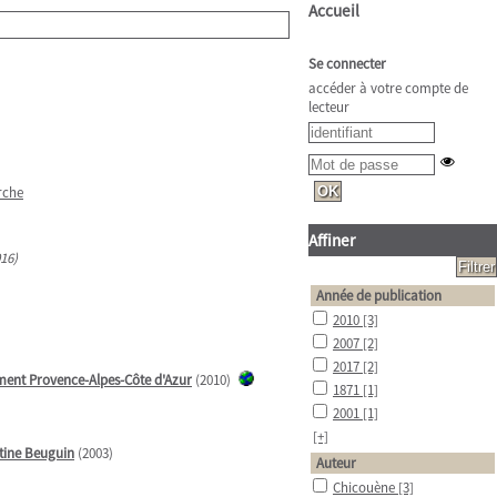
Accueil
Se connecter
accéder à votre compte de
lecteur
rche
Affiner
016)
Année de publication
2010
[3]
2007
[2]
2017
[2]
ment Provence-Alpes-Côte d'Azur
(2010)
1871
[1]
2001
[1]
[+]
tine Beuguin
(2003)
Auteur
Chicouène
[3]