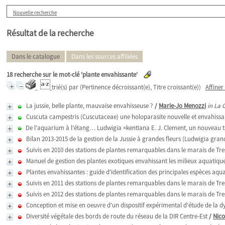
Nouvelle recherche
Résultat de la recherche
Dans le catalogue
Dans les sources affiliées
18
recherche sur le mot-clé
'plante envahissante'
trié(s) par
(Pertinence décroissant(e), Titre croissant(e))
Affiner
La jussie, belle plante, mauvaise envahisseuse ?
/
Marie-Jo Menozzi
in La 
Cuscuta campestris (Cuscutaceae) une holoparasite nouvelle et envahissan
De l'aquarium à l'étang… Ludwigia ×kentiana E. J. Clement, un nouveau t
Bilan 2013-2015 de la gestion de la Jussie à grandes fleurs (Ludwigia gra
Suivis en 2010 des stations de plantes remarquables dans le marais de Tre
Manuel de gestion des plantes exotiques envahissant les milieux aquatique
Plantes envahissantes : guide d'identification des principales espèces aq
Suivis en 2011 des stations de plantes remarquables dans le marais de Tre
Suivis en 2012 des stations de plantes remarquables dans le marais de Tre
Conception et mise en oeuvre d'un dispositif expérimental d'étude de la
Diversité végétale des bords de route du réseau de la DIR Centre-Est
/
Nico