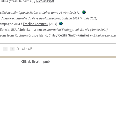
Helms (Crassula helmsii)
/
Nicolas Pipet
ciété académique de Maine-et-Loire, tome 26 (Année 1871)
é d'histoire naturelle du Pays de Montbéliard, bulletin 2018 (Année 2018)
 campagne 2014
/
Emeline Chesneau
(2014)
ifornia, USA
/
John Lambrinos
in Journal of Ecology, vol. 89, n°1 (Année 2001)
ssons from Robinson Crusoe Island, Chile
/
Cecilia Smith-Ramírez
in Biodiversity and
(1 - 18 / 18)
CBN de Brest
pmb