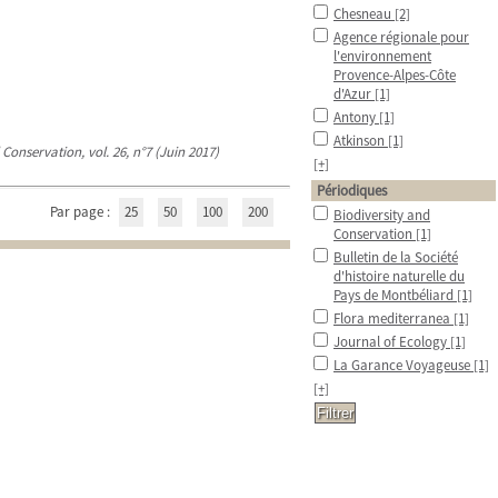
Chesneau
[2]
Agence régionale pour
l'environnement
Provence-Alpes-Côte
d'Azur
[1]
Antony
[1]
Atkinson
[1]
 Conservation, vol. 26, n°7 (Juin 2017)
[+]
Périodiques
Par page :
25
50
100
200
Biodiversity and
Conservation
[1]
Bulletin de la Société
d'histoire naturelle du
Pays de Montbéliard
[1]
Flora mediterranea
[1]
Journal of Ecology
[1]
La Garance Voyageuse
[1]
[+]