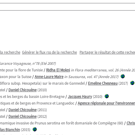
 la recherche
Générer le flux rss de la recherche
Partager le résultat de cette reche
Garance Voyageuse, n°78 (Eté 2007)
te pour la flore de Tunisie
/
Ridha El Mokni
in Flora mediterranea, vol. 26 (Année 2
axon pour la Suisse
/
Anne-Laure Maire
in Saussurea, vol. 47 (Année 2017)
ndiflora subsp. Hexapetala) sur le marais de Gannedel
/
Emeline Chesneau
(2017)
stel
/
Daniel Chicouène
(2010)
s et les berges du bassin Loire-Bretagne
/
Jacques Haury
(2010)
uatiques et de berges en Provence et Languedoc
/
Agence régionale pour l'environne
stel
/
Daniel Chicouène
(2011)
stel
/
Daniel Chicouène
(2012)
 dynamique invasive de Prunus serotina en forêt domaniale de Compiègne (60)
/
Chris
las Bianchin
(2015)