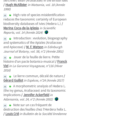
(kirchner) Bean (Araliaceae) in the British Isles
/
Hugh McAllister
in Watsonia, vol. 18 (Année
1990)
High rate of species misidentification
reduces the taxonomic certainty of European
biodiversity databases of ivies (Hedera L.)
/
Marina Coca-de-la-Iglesia
in Scientific
Reports, vol. 14 (Année 2024)
Introduction : evolution, biogeography
and systematics of the Apiales (Araliaceae
and Apiaceae)
/
M. F. Watson
in Edinburgh
Journal of Botany, vol. 58, n°2 (Année 2001)
Jouer de la feuille de lierre. Petite
histoire d'un pacte botanico-musical
/
Franck
Viel
in La Garance Voyageuse, n°116 (Hiver
2016)
Le lierre commun, décalé de nature
/
Gérard Guillot
in Espèces, n°24 (Année 2017)
A morphometric analysis of Hedera L.
(the ivy genus, Araliaceae) and its taxonomic
implications
/
Jennifer Ackerfield
in
Adansonia, vol. 24, n°2 (Année 2002)
Note sur un cas fréquent de
destruction des feuilles chez l'Herdera helix L.
/
Louis Crié
in Bulletin de la Société linnéenne