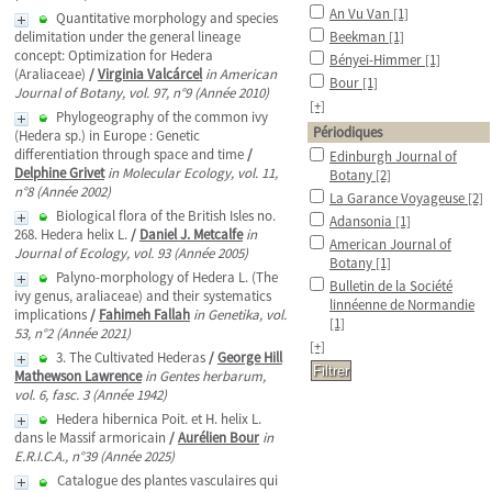
An Vu Van
[1]
Quantitative morphology and species
delimitation under the general lineage
Beekman
[1]
concept: Optimization for Hedera
Bényei-Himmer
[1]
(Araliaceae)
/
Virginia Valcárcel
in American
Bour
[1]
Journal of Botany, vol. 97, n°9 (Année 2010)
[+]
Phylogeography of the common ivy
Périodiques
(Hedera sp.) in Europe : Genetic
differentiation through space and time
/
Edinburgh Journal of
Delphine Grivet
in Molecular Ecology, vol. 11,
Botany
[2]
n°8 (Année 2002)
La Garance Voyageuse
[2]
Biological flora of the British Isles no.
Adansonia
[1]
268. Hedera helix L.
/
Daniel J. Metcalfe
in
American Journal of
Journal of Ecology, vol. 93 (Année 2005)
Botany
[1]
Palyno-morphology of Hedera L. (The
Bulletin de la Société
ivy genus, araliaceae) and their systematics
linnéenne de Normandie
implications
/
Fahimeh Fallah
in Genetika, vol.
[1]
53, n°2 (Année 2021)
[+]
3. The Cultivated Hederas
/
George Hill
Mathewson Lawrence
in Gentes herbarum,
vol. 6, fasc. 3 (Année 1942)
Hedera hibernica Poit. et H. helix L.
dans le Massif armoricain
/
Aurélien Bour
in
E.R.I.C.A., n°39 (Année 2025)
Catalogue des plantes vasculaires qui