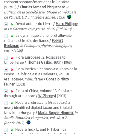
croissent spontanément dans le Finistère
(suite 3)
/
Charles Armand Picquenard
in
Bulletin de la Société scientifique et médicale
de l'Ouest, t. 2, n°4 (2ème année, 1893)
Débat autour du Lierre
/
Marc Philippe
in La Garance Voyageuse, n°102 (Eté 2013)
La dynamique d'une forêt alluviale
rhénane et le rôle des lianes
/
Folkert
Beekman
in Colloques phytosociologiques,
vol. 9 (1980)
Flora Europaea, 2. Rosaceae to
Umbeliferae
/
Thomas Gaskell Tutin
(1968)
Flora iberica : Plantas vasculares de la
Peninsula Ibérica e Islas Baleares, vol. 10.
Araliaceae-Umbelliferae
/
Gonzalo Nieto
Feliner
(2003)
Flora of China, volume 13. Clusiaceae
through Araliaceae
/
W. Zhengyi
(2007)
Hedera crebrescens (Araliaceae) a
newly identifi ed diploid taxon and triploid
ivies from Hungary
/
Marta Bényei-Himmer
in
Studia Botanica Hungarica, vol. 48, n°2
(Année 2017)
Hedera helix L. and H. hibernica