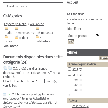
Accueil
Nouvelle recherche
Se connecter
Catégories
accéder à votre compte de
lecteur
Espèces (in biblio)
>
Araliaceae
Aralia
Dimorphanthus
Echinopanax
x
Hedera
Fatsia
Fatshedera
Araliaceae
Affiner
Documents disponibles dans cette
catégorie (
24
)
Année de publication
trié(s) par
(Pertinence
2017
[2]
décroissant(e), Titre croissant(e))
Affiner la
1874
[1]
recherche
1893
[1]
Etendre la recherche sur
niveau(x)
1968
[1]
vers le bas
1984
[1]
Trichome morphology in Hedera
[+]
(Araliaceae)
/
Jennifer Ackerfield
in
Auteur
Edinburgh Journal of Botany, vol. 58, n°2
Ackerfield
[2]
(Année 2001)