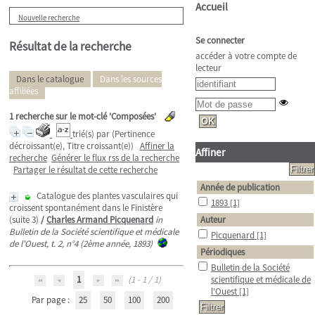
Accueil
Nouvelle recherche
Se connecter
Résultat de la recherche
accéder à votre compte de
lecteur
Dans le catalogue
Dans les sources
affiliées
1
recherche sur le mot-clé
'Composées'
trié(s) par
(Pertinence
décroissant(e), Titre croissant(e))
Affiner la
Affiner
recherche
Générer le flux rss de la recherche
Partager le résultat de cette recherche
Année de publication
Catalogue des plantes vasculaires qui
1893
[1]
croissent spontanément dans le Finistère
(suite 3)
/
Charles Armand Picquenard
in
Auteur
Bulletin de la Société scientifique et médicale
Picquenard
[1]
de l'Ouest, t. 2, n°4 (2ème année, 1893)
Périodiques
Bulletin de la Société
1
(1 - 1 / 1)
scientifique et médicale de
l'Ouest
[1]
Par page :
25
50
100
200