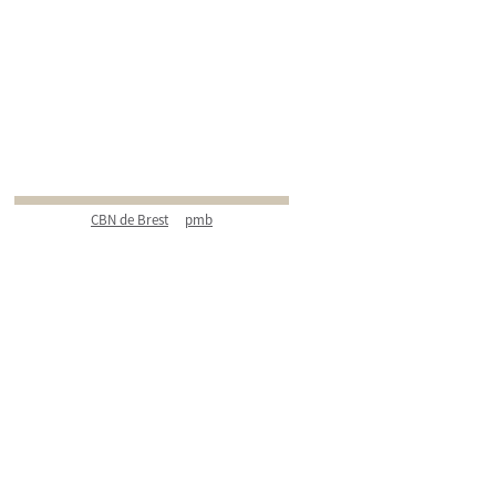
CBN de Brest
pmb