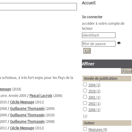
Accueil
Se connecter
accéder à votre compte de
lecteur
Affiner
chisteux, à très fort enjeu pour les Pays de la
Année de publication
2004
[2]
Mesnage
(2018)
2018
[2]
Loire. Année 2005
/
Pascal Lacroix
(2006)
2001
[1]
 2010
/
Cécile Mesnage
(2011)
2002
[1]
 2008
/
Guillaume Thomassin
(2009)
2006
[1]
 2009
/
Guillaume Thomassin
(2010)
[+]
 2007
/
Guillaume Thomassin
(2008)
Auteur
 2011
/
Cécile Mesnage
(2012)
Mesnage
[9]