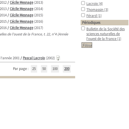
 2012
/
Cécile Mesnage
(2013)
Lacroix
[4]
 2013
/
Cécile Mesnage
(2014)
Thomassin
[3]
 2014
/
Cécile Mesnage
(2015)
Férard
[1]
 2015
/
Cécile Mesnage
(2016)
Périodiques
 2016
/
Cécile Mesnage
(2017)
Bulletin de la Société des
sciences naturelles de
lles de l'ouest de la France, t. 22, n°4 (Année
l'ouest de la France
[1]
 l'année 2001
/
Pascal Lacroix
(2002)
Par page :
25
50
100
200