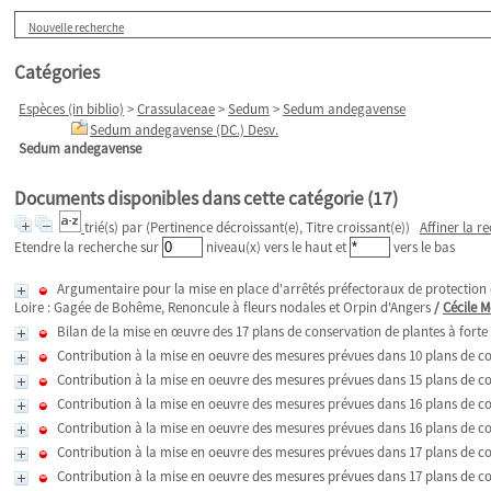
Nouvelle recherche
Catégories
Espèces (in biblio)
>
Crassulaceae
>
Sedum
>
Sedum andegavense
Sedum andegavense (DC.) Desv.
Sedum andegavense
Documents disponibles dans cette catégorie (
17
)
trié(s) par
(Pertinence décroissant(e), Titre croissant(e))
Affiner la r
Etendre la recherche sur
niveau(x) vers le haut et
vers le bas
Argumentaire pour la mise en place d'arrêtés préfectoraux de protection de
Loire : Gagée de Bohême, Renoncule à fleurs nodales et Orpin d'Angers
/
Cécile 
Bilan de la mise en œuvre des 17 plans de conservation de plantes à forte 
Contribution à la mise en oeuvre des mesures prévues dans 10 plans de con
Contribution à la mise en oeuvre des mesures prévues dans 15 plans de con
Contribution à la mise en oeuvre des mesures prévues dans 16 plans de con
Contribution à la mise en oeuvre des mesures prévues dans 16 plans de con
Contribution à la mise en oeuvre des mesures prévues dans 17 plans de con
Contribution à la mise en oeuvre des mesures prévues dans 17 plans de con