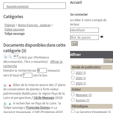
Accueil
Nouvelle recherche
Se connecter
Catégories
accéder à votre compte de
lecteur
Thèmes
>
Noms français - espèces
>
Tulipe sauvage
Tulipe sauvage
Documents disponibles dans cette
catégorie (
3
)
Affiner
trié(s) par
(Pertinence
décroissant(e), Titre croissant(e))
Affiner la
recherche
Année de publication
Etendre la recherche sur
niveau(x)
2015
[1]
vers le haut et
vers le bas
2018
[1]
2019
[1]
Bilan de la mise en œuvre des 17 plans
de conservation de plantes à forte valeur
Auteur
patrimoniale établis pour la région Pays de la
Mesnage
[2]
Loire et perspectives
/
Cécile Mesnage
(2018)
Dumas
[1]
À rechercher en Pays de la Loire : la
Périodiques
Tulipe sauvage
/
Françoise Dumas
in La
Garance Voyageuse, n°109 (Printemps 2015)
La Garance Voyageuse
[1]