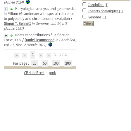
(Année 2024)
Candollea
[1]
Karyological analysis and genome size
Carnets botaniques
[1]
in Milium (Gramineae) with special reference
Genome
[1]
to polyploidy and chromosomal evolution
/
Simon T. Bennett
in Genome, vol. 34, n°6
(Année 1991)
Notes et contributions à la flore de
Corse, XXIV
/
Daniel Jeanmonod
in Candollea,
vol. 67, fasc. 2 (Année 2012)
1
(1 - 3 / 3)
Par page :
25
50
100
200
CBN de Brest
pmb