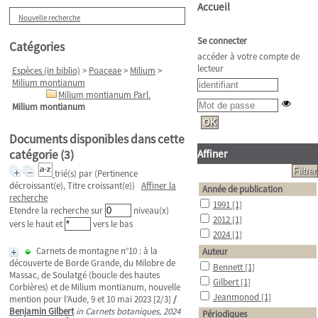
Accueil
Nouvelle recherche
Se connecter
Catégories
accéder à votre compte de
lecteur
Espèces (in biblio)
>
Poaceae
>
Milium
>
Milium montianum
Milium montianum Parl.
Milium montianum
Documents disponibles dans cette
catégorie (
3
)
Affiner
trié(s) par
(Pertinence
décroissant(e), Titre croissant(e))
Affiner la
Année de publication
recherche
1991
[1]
Etendre la recherche sur
niveau(x)
2012
[1]
vers le haut et
vers le bas
2024
[1]
Carnets de montagne n°10 : à la
Auteur
découverte de Borde Grande, du Milobre de
Bennett
[1]
Massac, de Soulatgé (boucle des hautes
Gilbert
[1]
Corbières) et de Milium montianum, nouvelle
Jeanmonod
[1]
mention pour l’Aude, 9 et 10 mai 2023 [2/3]
/
Benjamin Gilbert
in Carnets botaniques, 2024
Périodiques