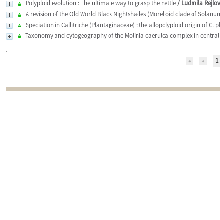
Polyploid evolution : The ultimate way to grasp the nettle
/
Ludmila Rejlo
A revision of the Old World Black Nightshades (Morelloid clade of Solanu
Speciation in Callitriche (Plantaginaceae) : the allopolyploid origin of C. 
Taxonomy and cytogeography of the Molinia caerulea complex in central
1