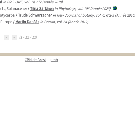
vá
in PloS ONE, vol. 14, n°7 (Année 2019)
m L., Solanaceae)
/
Tiina Särkinen
in PhytoKeys, vol. 106 (Année 2023)
platycarpa
/
Trude Schwarzacher
in New Journal of botany, vol. 6, n°2-3 (Année 2016
 Europe
/
Martin Dančák
in Preslia, vol. 84 (Année 2012)
(1 - 12 / 12)
CBN de Brest
pmb