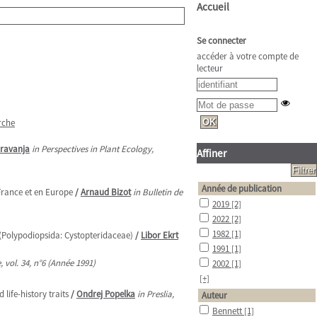
Accueil
Se connecter
accéder à votre compte de
lecteur
rche
Kravanja
in Perspectives in Plant Ecology,
Affiner
Année de publication
 France et en Europe
/
Arnaud Bizot
in Bulletin de
2019
[2]
2022
[2]
1982
[1]
x (Polypodiopsida: Cystopteridaceae)
/
Libor Ekrt
1991
[1]
 vol. 34, n°6 (Année 1991)
2002
[1]
[+]
life-history traits
/
Ondrej Popelka
in Preslia,
Auteur
Bennett
[1]