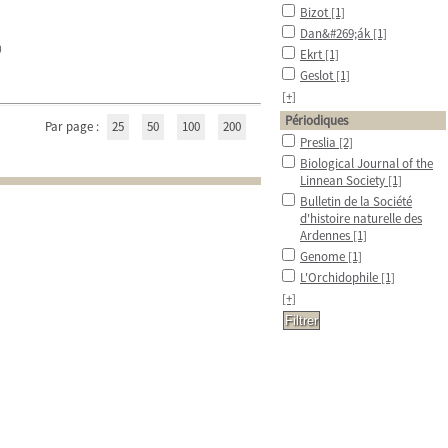
Bizot
[1]
Dan&#269;ák
[1]
)
Ekrt
[1]
Geslot
[1]
[+]
Périodiques
Par page :
25
50
100
200
Preslia
[2]
Biological Journal of the
Linnean Society
[1]
Bulletin de la Société
d'histoire naturelle des
Ardennes
[1]
Genome
[1]
L'Orchidophile
[1]
[+]