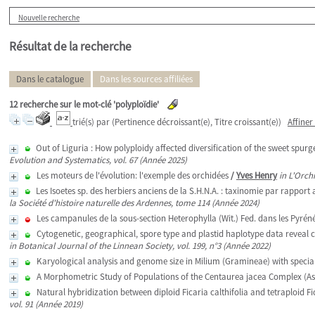
Nouvelle recherche
Résultat de la recherche
Dans le catalogue
Dans les sources affiliées
12
recherche sur le mot-clé
'polyploïdie'
trié(s) par
(Pertinence décroissant(e), Titre croissant(e))
Affiner
Out of Liguria : How polyploidy affected diversification of the sweet spu
Evolution and Systematics, vol. 67 (Année 2025)
Les moteurs de l'évolution: l'exemple des orchidées
/
Yves Henry
in L'Orch
Les Isoetes sp. des herbiers anciens de la S.H.N.A. : taxinomie par rapport
la Société d'histoire naturelle des Ardennes, tome 114 (Année 2024)
Les campanules de la sous-section Heterophylla (Wit.) Fed. dans les Pyrén
Cytogenetic, geographical, spore type and plastid haplotype data reveal cr
in Botanical Journal of the Linnean Society, vol. 199, n°3 (Année 2022)
Karyological analysis and genome size in Milium (Gramineae) with speci
A Morphometric Study of Populations of the Centaurea jacea Complex (As
Natural hybridization between diploid Ficaria calthifolia and tetraploid F
vol. 91 (Année 2019)