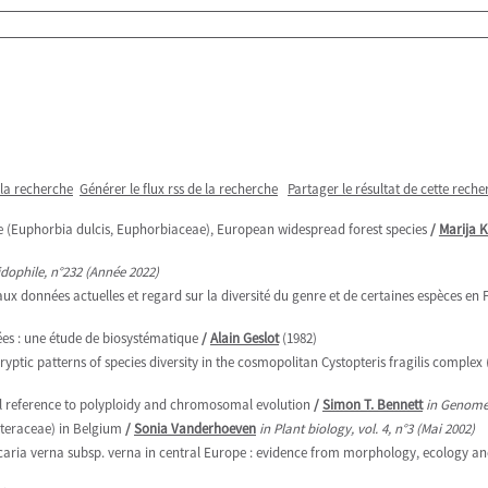
 la recherche
Générer le flux rss de la recherche
Partager le résultat de cette reche
rge (Euphorbia dulcis, Euphorbiaceae), European widespread forest species
/
Marija 
idophile, n°232 (Année 2022)
 aux données actuelles et regard sur la diversité du genre et de certaines espèces en
ées : une étude de biosystématique
/
Alain Geslot
(1982)
yptic patterns of species diversity in the cosmopolitan Cystopteris fragilis comple
al reference to polyploidy and chromosomal evolution
/
Simon T. Bennett
in Genome,
teraceae) in Belgium
/
Sonia Vanderhoeven
in Plant biology, vol. 4, n°3 (Mai 2002)
icaria verna subsp. verna in central Europe : evidence from morphology, ecology and 