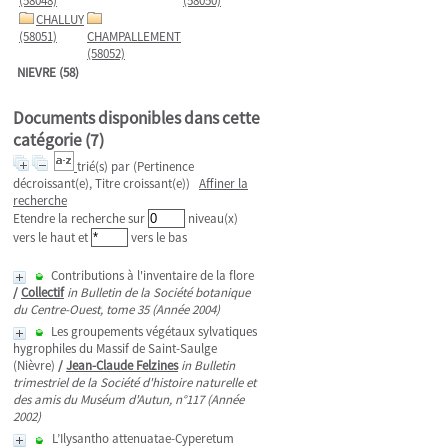
(58048)
(58050)
CHALLUY
(58051)
CHAMPALLEMENT
(58052)
NIEVRE (58)
Documents disponibles dans cette
catégorie (
7
)
trié(s) par
(Pertinence
décroissant(e), Titre croissant(e))
Affiner la
recherche
Etendre la recherche sur
niveau(x)
vers le haut et
vers le bas
Contributions à l'inventaire de la flore
/
Collectif
in Bulletin de la Société botanique
du Centre-Ouest, tome 35 (Année 2004)
Les groupements végétaux sylvatiques
hygrophiles du Massif de Saint-Saulge
(Nièvre)
/
Jean-Claude Felzines
in Bulletin
trimestriel de la Société d'histoire naturelle et
des amis du Muséum d'Autun, n°117 (Année
2002)
L’Ilysantho attenuatae-Cyperetum