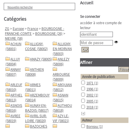
Accueil
Nouvelle recherche
Se connecter
Catégories
accéder à votre compte de
lecteur
ZG
>
Europe
>
France
>
BOURGOGNE -
FRANCHE-COMTE
>
BOURGOGNE (26)
>
NIEVRE (58)
ACHUN
ALLIGNY-
ALLIGNY-
(58001)
COSNE (58002)
EN-MORVAN
(58003)
ALLUY
AMAZY (58005)
ANLEZY
Affiner
(58004)
(58006)
ANNAY
ANTHIEN
(58007)
(58008)
ARBOURSE
Année de publication
(58009)
1871
[1]
ARLEUF
ARMES
ARQUIAN
1996
[1]
(58010)
(58011)
(58012)
ARTHEL
ARZEMBOUY
ASNAN
2002
[1]
(58013)
(58014)
(58015)
2005
[1]
ASNOIS
AUNAY-EN-
AUTHIOU
2018
[1]
(58016)
BAZOIS (58017)
(58018)
[+]
AVREE
AVRIL-SUR-
AZY-LE-
Auteur
(58019)
LOIRE (58020)
VIF (58021)
BAZOCHES
Boreau
[1]