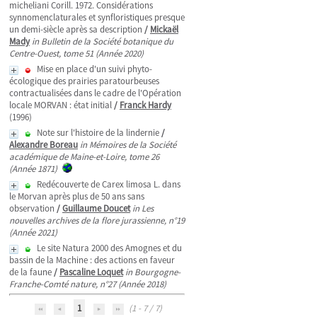
micheliani Corill. 1972. Considérations
synnomenclaturales et synfloristiques presque
un demi-siècle après sa description
/
Mickaël
Mady
in Bulletin de la Société botanique du
Centre-Ouest, tome 51 (Année 2020)
Mise en place d'un suivi phyto-
écologique des prairies paratourbeuses
contractualisées dans le cadre de l'Opération
locale MORVAN : état initial
/
Franck Hardy
(1996)
Note sur l'histoire de la lindernie
/
Alexandre Boreau
in Mémoires de la Société
académique de Maine-et-Loire, tome 26
(Année 1871)
Redécouverte de Carex limosa L. dans
le Morvan après plus de 50 ans sans
observation
/
Guillaume Doucet
in Les
nouvelles archives de la flore jurassienne, n°19
(Année 2021)
Le site Natura 2000 des Amognes et du
bassin de la Machine : des actions en faveur
de la faune
/
Pascaline Loquet
in Bourgogne-
Franche-Comté nature, n°27 (Année 2018)
1
(1 - 7 / 7)