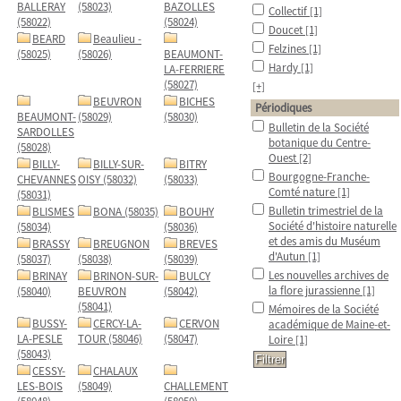
BALLERAY
(58023)
BAZOLLES
Collectif
[1]
(58022)
(58024)
Doucet
[1]
BEARD
Beaulieu -
Felzines
[1]
(58025)
(58026)
BEAUMONT-
Hardy
[1]
LA-FERRIERE
(58027)
[+]
BEUVRON
BICHES
Périodiques
BEAUMONT-
(58029)
(58030)
Bulletin de la Société
SARDOLLES
botanique du Centre-
(58028)
Ouest
[2]
BILLY-
BILLY-SUR-
BITRY
Bourgogne-Franche-
CHEVANNES
OISY (58032)
(58033)
Comté nature
[1]
(58031)
Bulletin trimestriel de la
BLISMES
BONA (58035)
BOUHY
Société d'histoire naturelle
(58034)
(58036)
et des amis du Muséum
BRASSY
BREUGNON
BREVES
d'Autun
[1]
(58037)
(58038)
(58039)
Les nouvelles archives de
BRINAY
BRINON-SUR-
BULCY
la flore jurassienne
[1]
(58040)
BEUVRON
(58042)
(58041)
Mémoires de la Société
BUSSY-
CERCY-LA-
CERVON
académique de Maine-et-
LA-PESLE
TOUR (58046)
(58047)
Loire
[1]
(58043)
CESSY-
CHALAUX
LES-BOIS
(58049)
CHALLEMENT