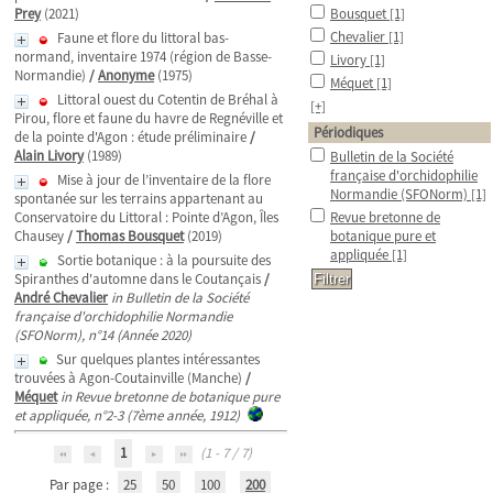
Prey
(2021)
Bousquet
[1]
Chevalier
[1]
Faune et flore du littoral bas-
normand, inventaire 1974 (région de Basse-
Livory
[1]
Normandie)
/
Anonyme
(1975)
Méquet
[1]
Littoral ouest du Cotentin de Bréhal à
[+]
Pirou, flore et faune du havre de Regnéville et
Périodiques
de la pointe d'Agon : étude préliminaire
/
Alain Livory
(1989)
Bulletin de la Société
française d'orchidophilie
Mise à jour de l’inventaire de la flore
Normandie (SFONorm)
[1]
spontanée sur les terrains appartenant au
Conservatoire du Littoral : Pointe d’Agon, Îles
Revue bretonne de
Chausey
/
Thomas Bousquet
(2019)
botanique pure et
appliquée
[1]
Sortie botanique : à la poursuite des
Spiranthes d'automne dans le Coutançais
/
André Chevalier
in Bulletin de la Société
française d'orchidophilie Normandie
(SFONorm), n°14 (Année 2020)
Sur quelques plantes intéressantes
trouvées à Agon-Coutainville (Manche)
/
Méquet
in Revue bretonne de botanique pure
et appliquée, n°2-3 (7ème année, 1912)
1
(1 - 7 / 7)
Par page :
25
50
100
200