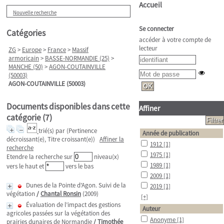
Accueil
Nouvelle recherche
Se connecter
Catégories
accéder à votre compte de
lecteur
ZG
>
Europe
>
France
>
Massif
armoricain
>
BASSE-NORMANDIE (25)
>
MANCHE (50)
>
AGON-COUTAINVILLE
(50003)
AGON-COUTAINVILLE (50003)
Documents disponibles dans cette
Affiner
catégorie (
7
)
trié(s) par
(Pertinence
Année de publication
décroissant(e), Titre croissant(e))
Affiner la
1912
[1]
recherche
1975
[1]
Etendre la recherche sur
niveau(x)
1989
[1]
vers le haut et
vers le bas
2009
[1]
Dunes de la Pointe d'Agon. Suivi de la
2019
[1]
végétation
/
Chantal Ronsin
(2009)
[+]
Évaluation de l’impact des gestions
Auteur
agricoles passées sur la végétation des
Anonyme
[1]
prairies dunaires de Normandie
/
Timothée