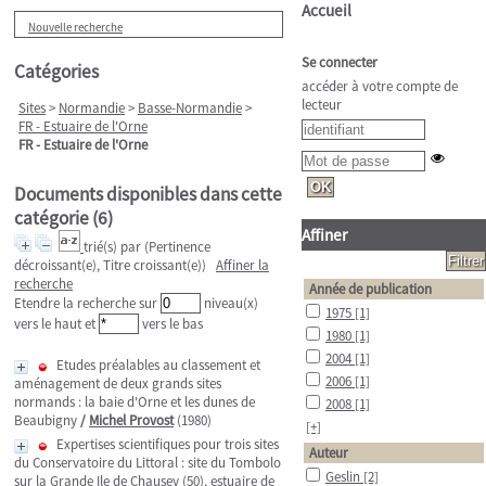
Accueil
Nouvelle recherche
Se connecter
Catégories
accéder à votre compte de
lecteur
Sites
>
Normandie
>
Basse-Normandie
>
FR - Estuaire de l'Orne
FR - Estuaire de l'Orne
Documents disponibles dans cette
catégorie (
6
)
Affiner
trié(s) par
(Pertinence
décroissant(e), Titre croissant(e))
Affiner la
recherche
Année de publication
Etendre la recherche sur
niveau(x)
1975
[1]
vers le haut et
vers le bas
1980
[1]
2004
[1]
Etudes préalables au classement et
2006
[1]
aménagement de deux grands sites
normands : la baie d'Orne et les dunes de
2008
[1]
Beaubigny
/
Michel Provost
(1980)
[+]
Expertises scientifiques pour trois sites
Auteur
du Conservatoire du Littoral : site du Tombolo
Geslin
[2]
sur la Grande Ile de Chausey (50), estuaire de