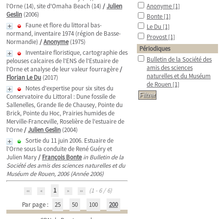
l'Orne (14), site d'Omaha Beach (14)
/
Julien
Anonyme
[1]
Geslin
(2006)
Bonte
[1]
Faune et flore du littoral bas-
Le Du
[1]
normand, inventaire 1974 (région de Basse-
Provost
[1]
Normandie)
/
Anonyme
(1975)
Périodiques
Inventaire floristique, cartographie des
Bulletin de la Société des
pelouses calcaires de l'ENS de l'Estuaire de
amis des sciences
l'Orne et analyse de leur valeur fourragère
/
naturelles et du Muséum
Florian Le Du
(2017)
de Rouen
[1]
Notes d'expertise pour six sites du
Conservatoire du Littoral : Dune fossile de
Sallenelles, Grande Ile de Chausey, Pointe du
Brick, Pointe du Hoc, Prairies humides de
Merville-Franceville, Roselière de l'estuaire de
l'Orne
/
Julien Geslin
(2004)
Sortie du 11 juin 2006. Estuaire de
l'Orne sous la conduite de René Guéry et
Julien Mary
/
François Bonte
in Bulletin de la
Société des amis des sciences naturelles et du
Muséum de Rouen, 2006 (Année 2006)
1
(1 - 6 / 6)
Par page :
25
50
100
200