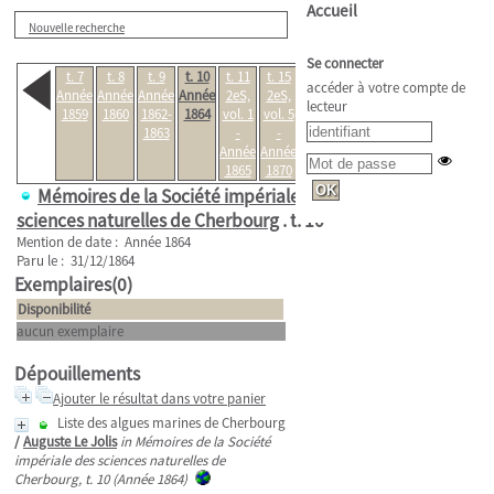
Accueil
Nouvelle recherche
Se connecter
t. 7
t. 8
t. 9
t. 10
t. 11
t. 15
accéder à votre compte de
Année
Année
Année
Année
2eS,
2eS,
lecteur
1859
1860
1862-
1864
vol. 1
vol. 5
1863
-
-
Année
Année
1865
1870
Mémoires de la Société impériale des
sciences naturelles de Cherbourg
.
t. 10
Mention de date : Année 1864
Paru le : 31/12/1864
Exemplaires(0)
Disponibilité
aucun exemplaire
Dépouillements
Ajouter le résultat dans votre panier
Liste des algues marines de Cherbourg
/
Auguste Le Jolis
in Mémoires de la Société
impériale des sciences naturelles de
Cherbourg, t. 10 (Année 1864)